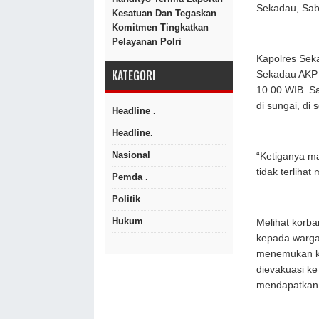
Sekadau, Sab
Kesatuan Dan Tegaskan
Komitmen Tingkatkan
Pelayanan Polri
Kapolres Sek
KATEGORI
Sekadau AKP T
10.00 WIB. S
di sungai, di
Headline .
Headline.
Nasional
“Ketiganya m
tidak terliha
Pemda .
Politik
Hukum
Melihat korba
kepada warga
menemukan kor
dievakuasi k
mendapatkan