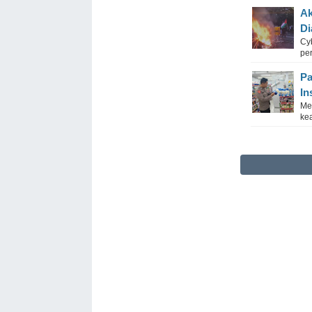
Ak
Di
Cy
pe
Pa
In
Me
ke