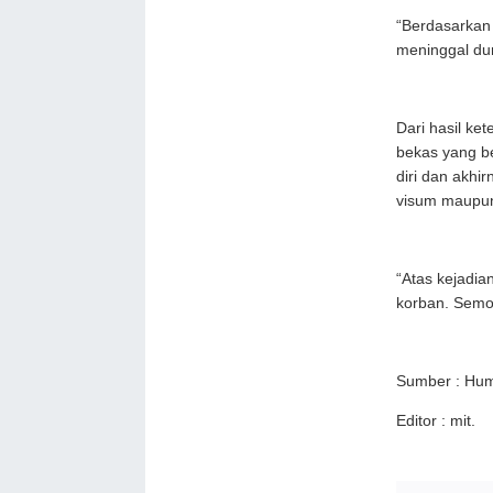
“Berdasarkan 
meninggal du
Dari hasil ke
bekas yang b
diri dan akhi
visum maupun
“Atas kejadi
korban. Semo
Sumber : Hum
Editor : mit.