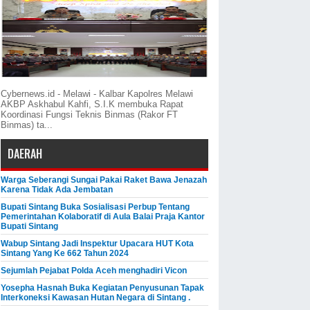
Cybernews.id - Melawi - Kalbar Kapolres Melawi
AKBP Askhabul Kahfi, S.I.K membuka Rapat
Koordinasi Fungsi Teknis Binmas (Rakor FT
Binmas) ta...
DAERAH
Warga Seberangi Sungai Pakai Raket Bawa Jenazah
Karena Tidak Ada Jembatan
Bupati Sintang Buka Sosialisasi Perbup Tentang
Pemerintahan Kolaboratif di Aula Balai Praja Kantor
Bupati Sintang
Wabup Sintang Jadi Inspektur Upacara HUT Kota
Sintang Yang Ke 662 Tahun 2024
Sejumlah Pejabat Polda Aceh menghadiri Vicon
Yosepha Hasnah Buka Kegiatan Penyusunan Tapak
Interkoneksi Kawasan Hutan Negara di Sintang .