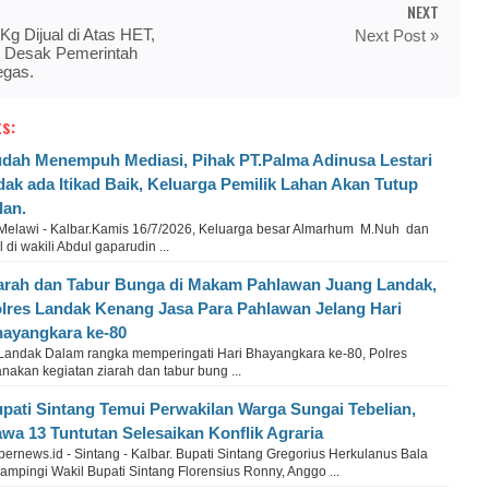
NEXT
g Dijual di Atas HET,
Next Post »
 Desak Pemerintah
egas.
s:
dah Menempuh Mediasi, Pihak PT.Palma Adinusa Lestari
dak ada Itikad Baik, Keluarga Pemilik Lahan Akan Tutup
lan.
 Melawi - Kalbar.Kamis 16/7/2026, Keluarga besar Almarhum M.Nuh dan
di wakili Abdul gaparudin ...
arah dan Tabur Bunga di Makam Pahlawan Juang Landak,
lres Landak Kenang Jasa Para Pahlawan Jelang Hari
ayangkara ke-80
 Landak Dalam rangka memperingati Hari Bhayangkara ke-80, Polres
akan kegiatan ziarah dan tabur bung ...
pati Sintang Temui Perwakilan Warga Sungai Tebelian,
wa 13 Tuntutan Selesaikan Konflik Agraria
ernews.id - Sintang - Kalbar. Bupati Sintang Gregorius Herkulanus Bala
ampingi Wakil Bupati Sintang Florensius Ronny, Anggo ...