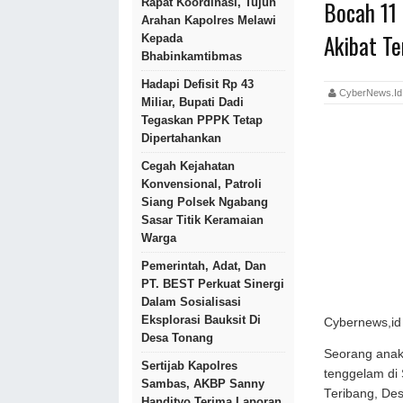
Bocah 11 
Rapat Koordinasi, Tujuh
Arahan Kapolres Melawi
Akibat T
Kepada
Bhabinkamtibmas
Hadapi Defisit Rp 43
CyberNews.
Miliar, Bupati Dadi
Tegaskan PPPK Tetap
Dipertahankan
Cegah Kejahatan
Konvensional, Patroli
Siang Polsek Ngabang
Sasar Titik Keramaian
Warga
Pemerintah, Adat, Dan
PT. BEST Perkuat Sinergi
Dalam Sosialisasi
Eksplorasi Bauksit Di
Cybernews,id 
Desa Tonang
Seorang anak 
Sertijab Kapolres
tenggelam di
Sambas, AKBP Sanny
Teribang, De
Handityo Terima Laporan