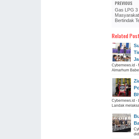
PREVIOUS
Gas LPG 3 K
Masyarakat
Bertindak T
Related Post
Su
Ti
Ja
Cybernews.id -
Almarhum Babel 
Zi
Po
Bh
Cybernews.id -
Landak melaksan
Bu
Ba
Cyb
did