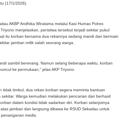
tu (17/1/2026).
adau AKBP Andhika Wiratama melalui Kasi Humas Polres
riyono menjelaskan, peristiwa tersebut terjadi sekitar pukul
aat itu korban bersama dua rekannya sedang mandi dan bermain
 sekitar jamban milik salah seorang warga.
andi sambil berenang. Namun selang beberapa waktu, korban
t muncul ke permukaan,” jelas AKP Triyono.
n tidak timbul, dua rekan korban segera meminta bantuan
 sekitar. Warga kemudian melakukan pencarian dan berhasil
ban dalam kondisi tidak sadarkan diri. Korban selanjutnya
e atas jamban dan langsung dibawa ke RSUD Sekadau untuk
 penanganan medis.