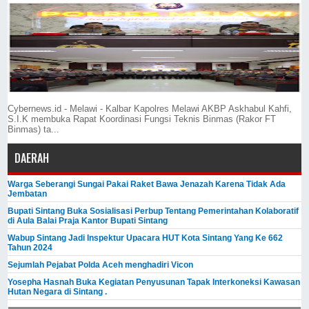
Cybernews.id - Melawi - Kalbar Kapolres Melawi AKBP Askhabul Kahfi,
S.I.K membuka Rapat Koordinasi Fungsi Teknis Binmas (Rakor FT
Binmas) ta...
DAERAH
Warga Seberangi Sungai Pakai Raket Bawa Jenazah Karena Tidak Ada
Jembatan
Bupati Sintang Buka Sosialisasi Perbup Tentang Pemerintahan Kolaboratif
di Aula Balai Praja Kantor Bupati Sintang
Wabup Sintang Jadi Inspektur Upacara HUT Kota Sintang Yang Ke 662
Tahun 2024
Sejumlah Pejabat Polda Aceh menghadiri Vicon
Yosepha Hasnah Buka Kegiatan Penyusunan Tapak Interkoneksi Kawasan
Hutan Negara di Sintang .