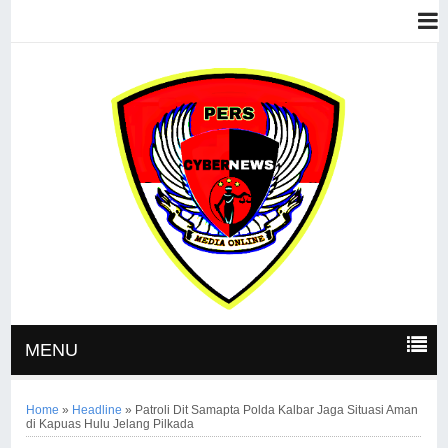
MENU
Home
»
Headline
»
Patroli Dit Samapta Polda Kalbar Jaga Situasi Aman
di Kapuas Hulu Jelang Pilkada