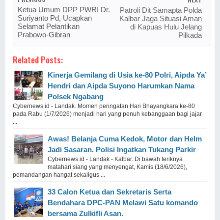
Ketua Umum DPP PWRI Dr.
Patroli Dit Samapta Polda
Suriyanto Pd, Ucapkan
Kalbar Jaga Situasi Aman
Selamat Pelantikan
di Kapuas Hulu Jelang
Prabowo-Gibran
Pilkada
Related Posts:
Kinerja Gemilang di Usia ke-80 Polri, Aipda Ya’
Hendri dan Aipda Suyono Harumkan Nama
Polsek Ngabang
Cybernews.id - Landak. Momen peringatan Hari Bhayangkara ke-80
pada Rabu (1/7/2026) menjadi hari yang penuh kebanggaan bagi jajar
...
Awas! Belanja Cuma Kedok, Motor dan Helm
Jadi Sasaran. Polisi Ingatkan Tukang Parkir
Cybernews.id - Landak - Kalbar. Di bawah teriknya
matahari siang yang menyengat, Kamis (18/6/2026),
pemandangan hangat sekaligus ...
33 Calon Ketua dan Sekretaris Serta
Bendahara DPC-PAN Melawi Satu komando
bersama Zulkifli Asan.