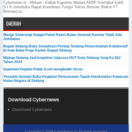
Cybernews.id - Melawi - Kalbar Kapolres Melawi AKBP Askhabul Kahfi,
S.I.K membuka Rapat Koordinasi Fungsi Teknis Binmas (Rakor FT
Binmas) ta...
DAERAH
Warga Seberangi Sungai Pakai Raket Bawa Jenazah Karena Tidak Ada
Jembatan
Bupati Sintang Buka Sosialisasi Perbup Tentang Pemerintahan Kolaboratif
di Aula Balai Praja Kantor Bupati Sintang
Wabup Sintang Jadi Inspektur Upacara HUT Kota Sintang Yang Ke 662
Tahun 2024
Sejumlah Pejabat Polda Aceh menghadiri Vicon
Yosepha Hasnah Buka Kegiatan Penyusunan Tapak Interkoneksi Kawasan
Hutan Negara di Sintang .
Download Cybernews
Download Cybernews
Copyright ©
2026
CyberNews.id
. All rights reserved