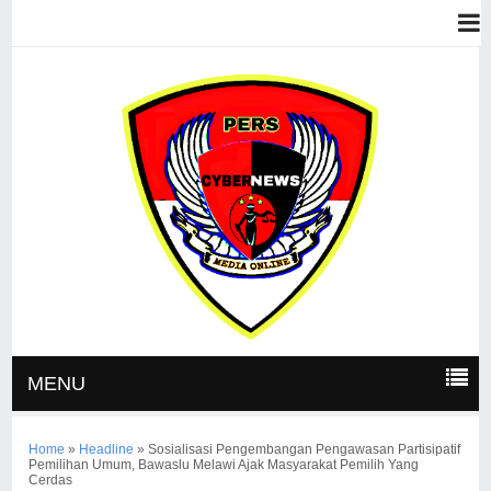
MENU
Home
»
Headline
»
Sosialisasi Pengembangan Pengawasan Partisipatif
Pemilihan Umum, Bawaslu Melawi Ajak Masyarakat Pemilih Yang
Cerdas