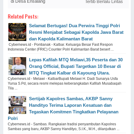
di Desa Ensalang
Tertib Berlalu Lintas
Related Posts:
Selamat Bertugas! Dua Perwira Tinggi Polri
Resmi Menjabat Sebagai Kapolda Jawa Barat
dan Kapolda Kalimantan Barat
Cybernews.id - Pontianak - Kalbar. Keluarga Besar Fast Respon
Indonesia Center (FRIC) Counter Polri Kalimantan Barat besert ...
Lepas Kafilah MTQ Melawi,35 Peserta dan 30
Orang Official, Bupati Targetkan 10 Besar di
MTQ Tingkat Kalbar di Kayoung Utara.
Cybernews.id - Melawi - KalbarBupati Melawi H. Dadi Sunarya Usfa
Yursa S.Pd, secara resmi melepas keberangkatan Kafilah Musabaqah
Tila ...
Sertijab Kapolres Sambas, AKBP Sanny
Handityo Terima Laporan Kesatuan dan
Tegaskan Komitmen Tingkatkan Pelayanan
Polri
‎Cybernews.id - Sambas. ‎Rangkaian tradisi penyambutan Kapolres
Sambas yang baru, AKBP Sanny Handityo, S.I.K., M.H., dilanjutkan ...