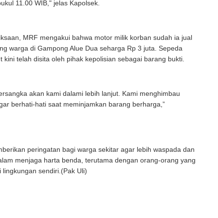
pukul 11.00 WIB," jelas Kapolsek.
ksaan, MRF mengakui bahwa motor milik korban sudah ia jual
ng warga di Gampong Alue Dua seharga Rp 3 juta. Sepeda
 kini telah disita oleh pihak kepolisian sebagai barang bukti.
ersangka akan kami dalami lebih lanjut. Kami menghimbau
gar berhati-hati saat meminjamkan barang berharga,”
berikan peringatan bagi warga sekitar agar lebih waspada dan
 dalam menjaga harta benda, terutama dengan orang-orang yang
i lingkungan sendiri.(Pak Uli)