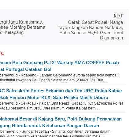
NEXT
ergi Jaga Kamtibmas,
Gerak Cepat Polsek Nanga
offee Morning Bersama
Tayap Tangkap Bandar Narkoba,
di Ketapang
Sabu Seberat 55,51 Gram Turut
Diamankan
s:
mam Bola Guncang Pal 2! Warkop AMA COFFEE Pecah
at Portugal Cetakan Gol
bernews.id - Ngabang - Landak Gelombang euforia sepak bola kembali
nyelimuti kawasan Pal 2 pada Selasa malam (23/6/2026). Buk ...
C Satreskrim Polres Sekadau dan Tim URC Polda Kalbar
kuk Pencuri Motor KLX, Satu Pelaku Masih Diburu
bernews.id - Sekadau - Kalbar. Unit Reaksi Cepat (URC) Satreskrim Polres
kadau bersama Tim URC Ditreskrimum Polda Kalbar berh ...
laborasi Besar di Kajang Baru, Polri Dukung Penanaman
gung Hibrida untuk Ketahanan Pangan Daerah
bernews.id - Sungai Tebelian - Sintang. Komitmen bersama dalam
ndukung program ketahanan pangan terus diwujudkan melalu ...