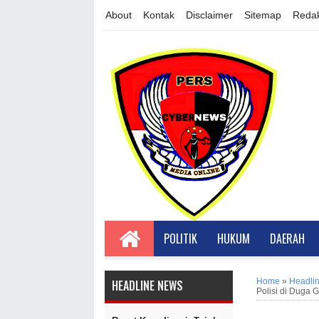
About
Kontak
Disclaimer
Sitemap
Redak
POLITIK
HUKUM
DAERAH
Home
»
Headli
HEADLINE NEWS
Polisi di Duga 