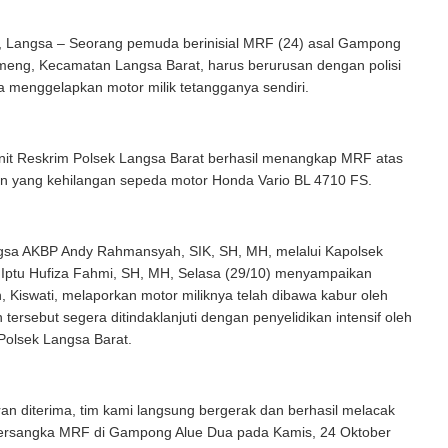
, Langsa – Seorang pemuda berinisial MRF (24) asal Gampong
meng, Kecamatan Langsa Barat, harus berurusan dengan polisi
a menggelapkan motor milik tetangganya sendiri.
nit Reskrim Polsek Langsa Barat berhasil menangkap MRF atas
an yang kehilangan sepeda motor Honda Vario BL 4710 FS.
gsa AKBP Andy Rahmansyah, SIK, SH, MH, melalui Kapolsek
 Iptu Hufiza Fahmi, SH, MH, Selasa (29/10) menyampaikan
 Kiswati, melaporkan motor miliknya telah dibawa kabur oleh
tersebut segera ditindaklanjuti dengan penyelidikan intensif oleh
Polsek Langsa Barat.
ran diterima, tim kami langsung bergerak dan berhasil melacak
ersangka MRF di Gampong Alue Dua pada Kamis, 24 Oktober