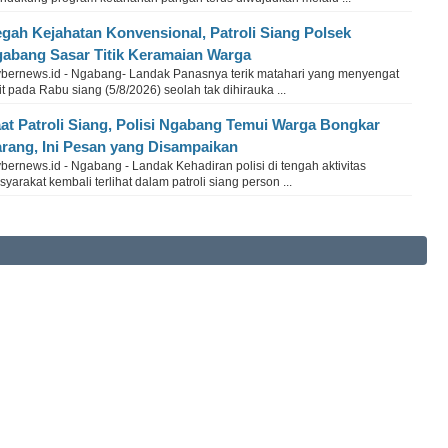
gah Kejahatan Konvensional, Patroli Siang Polsek
abang Sasar Titik Keramaian Warga
bernews.id - Ngabang- Landak Panasnya terik matahari yang menyengat
it pada Rabu siang (5/8/2026) seolah tak dihirauka ...
at Patroli Siang, Polisi Ngabang Temui Warga Bongkar
rang, Ini Pesan yang Disampaikan
ernews.id - Ngabang - Landak Kehadiran polisi di tengah aktivitas
yarakat kembali terlihat dalam patroli siang person ...