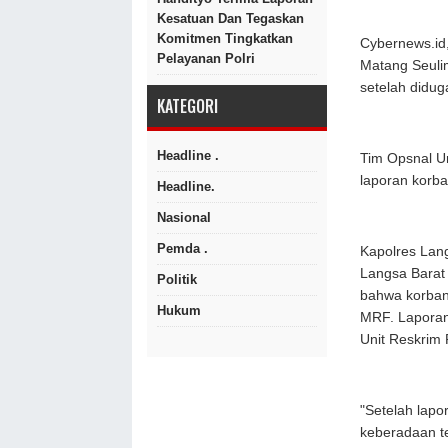
Kesatuan Dan Tegaskan
Komitmen Tingkatkan
Cybernews.id
Pelayanan Polri
Matang Seuli
setelah didug
KATEGORI
Headline .
Tim Opsnal U
laporan korb
Headline.
Nasional
Pemda .
Kapolres Lan
Langsa Barat
Politik
bahwa korban,
Hukum
MRF. Laporan 
Unit Reskrim 
"Setelah lapo
keberadaan t