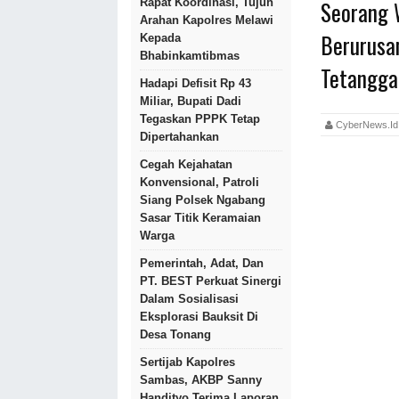
Seorang 
Rapat Koordinasi, Tujuh
Arahan Kapolres Melawi
Berurusa
Kepada
Bhabinkamtibmas
Tetangga
Hadapi Defisit Rp 43
Miliar, Bupati Dadi
Tegaskan PPPK Tetap
CyberNews.
Dipertahankan
Cegah Kejahatan
Konvensional, Patroli
Siang Polsek Ngabang
Sasar Titik Keramaian
Warga
Pemerintah, Adat, Dan
PT. BEST Perkuat Sinergi
Dalam Sosialisasi
Eksplorasi Bauksit Di
Desa Tonang
Sertijab Kapolres
Sambas, AKBP Sanny
Handityo Terima Laporan