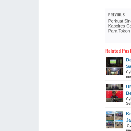
PREVIOUS
Perkuat Sin
Kapolres C
Para Tokoh 
Related Post
De
Sa
Cy
me
UR
Be
Cy
Se
Ko
Ja
Cy
me