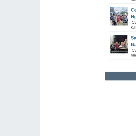
Ce
Ng
Cy
kul
Sa
Ba
Cyb
mas