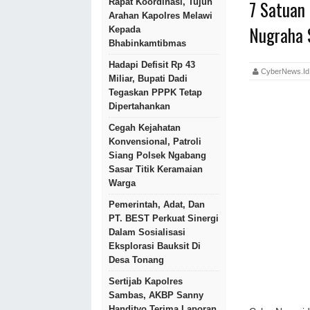
7 Satuan
Rapat Koordinasi, Tujuh
Arahan Kapolres Melawi
Nugraha S
Kepada
Bhabinkamtibmas
Hadapi Defisit Rp 43
CyberNews.
Miliar, Bupati Dadi
Tegaskan PPPK Tetap
Dipertahankan
Cegah Kejahatan
Konvensional, Patroli
Siang Polsek Ngabang
Sasar Titik Keramaian
Warga
Pemerintah, Adat, Dan
PT. BEST Perkuat Sinergi
Dalam Sosialisasi
Eksplorasi Bauksit Di
Desa Tonang
Sertijab Kapolres
Sambas, AKBP Sanny
Handityo Terima Laporan