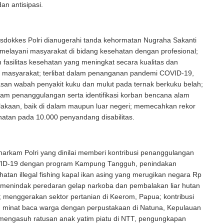
n antisipasi.
usdokkes Polri dianugerahi tanda kehormatan Nugraha Sakanti
 melayani masyarakat di bidang kesehatan dengan profesional;
fasilitas kesehatan yang meningkat secara kualitas dan
gi masyarakat; terlibat dalam penanganan pandemi COVID-19,
san wabah penyakit kuku dan mulut pada ternak berkuku belah;
alam penanggulangan serta identifikasi korban bencana alam
akaan, baik di dalam maupun luar negeri; memecahkan rekor
hatan pada 10.000 penyandang disabilitas.
arkam Polri yang dinilai memberi kontribusi penanggulangan
ID-19 dengan program Kampung Tangguh, penindakan
hatan illegal fishing kapal ikan asing yang merugikan negara Rp
ih, menindak peredaran gelap narkoba dan pembalakan liar hutan
; menggerakan sektor pertanian di Keerom, Papua; kontribusi
 minat baca warga dengan perpustakaan di Natuna, Kepulauan
 mengasuh ratusan anak yatim piatu di NTT, pengungkapan