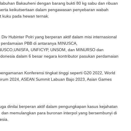
elabuhan Bakauheni dengan barang bukti 80 kg sabu dan ribuan
; serta keikutsertaan dalam pengawasan penyebaran wabah
t kuku pada hewan ternak.
 Div Hubinter Polri yang berperan aktif dalam misi internasional
 perdamaian PBB di antaranya MINUSCA,
USCO,UNISFA, UNFICYP, UNSOM, dan MINURSO dan
ndonesia dalam 6 besar negara kontributor pasukan perdamaian
engamanan Konferensi tingkat tinggi seperti G20 2022, World
orum 2024, ASEAN Summit Labuan Bajo 2023, Asian Games
juga dinilai berperan aktif dalam pengungkapan kasus kejahatan
l, dan memulangkan para buronan interpol yang bersembunyi di
esia.