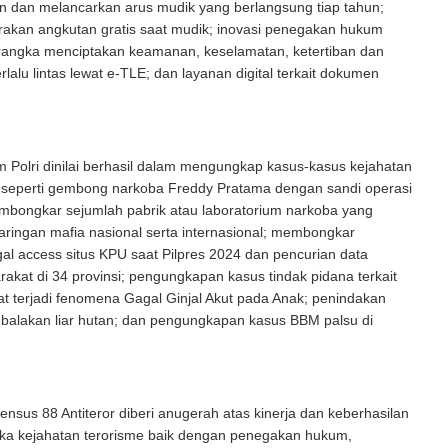
dan melancarkan arus mudik yang berlangsung tiap tahun;
akan angkutan gratis saat mudik; inovasi penegakan hukum
 rangka menciptakan keamanan, keselamatan, ketertiban dan
rlalu lintas lewat e-TLE; dan layanan digital terkait dokumen
m Polri dinilai berhasil dalam mengungkap kasus-kasus kejahatan
l seperti gembong narkoba Freddy Pratama dengan sandi operasi
embongkar sejumlah pabrik atau laboratorium narkoba yang
jaringan mafia nasional serta internasional; membongkar
egal access situs KPU saat Pilpres 2024 dan pencurian data
rakat di 34 provinsi; pengungkapan kasus tindak pidana terkait
t terjadi fenomena Gagal Ginjal Akut pada Anak; penindakan
balakan liar hutan; dan pengungkapan kasus BBM palsu di
ensus 88 Antiteror diberi anugerah atas kinerja dan keberhasilan
a kejahatan terorisme baik dengan penegakan hukum,