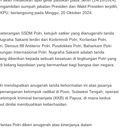
lri akan melakukan apel gelar pasukan pada Senin (14/10/2024).
engambilan sumpah jabatan Presiden dan Wakil Presiden terpilih,
l KPU, berlangsung pada Minggu, 20 Oktober 2024.
eterangan SSDM Polri, ketujuh satker yang dianugerahi tanda
graha Sakanti terdiri dari Korbrimob Polri, Korlantas Polri,
ri, Densus 88 Antiteror Polri, Pusdokkes Polri, Baharkam Polri
bungan Internasional Polri. Nugraha Sakanti adalah tanda
ng diberikan kepada sebuah kesatuan di lingkungan Polri yang
 di bidang kepolisian yang bermanfaat bagi bangsa dan negara.
lri mendapatkan anugerah tanda kehormatan ini atas jasanya
penanganan kelompok radikal di Poso, Sulawesi Tengah; operasi
elompok kriminal bersenjata (KKB) di Papua, di mana kedua
but dinilai membuahkan keberhasilan.
antas Polri diberi anugerah atas kinerjanya dalam