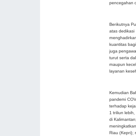
pencegahan da
Berikutnya P
atas dedikasi
menghadirkan 
kuantitas ba
juga pengawa
turut serta d
maupun kecel
layanan kese
Kemudian Bah
pandemi COV
terhadap keja
1 triliun leb
di Kalimantan
meningkatkan
Riau (Kepri);