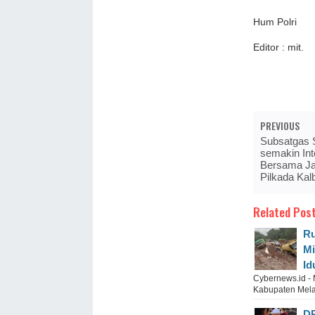
Hum Polri
Editor : mit.
PREVIOUS
Subsatgas 
semakin Int
Bersama J
Pilkada Kal
Related Post
Ru
Mi
Id
Cybernews.id - M
Kabupaten Melaw
DP