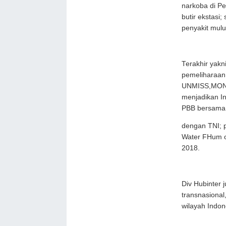
narkoba di P
butir ekstasi
penyakit mulu
Terakhir yakni
pemeliharaan
UNMISS,MON
menjadikan I
PBB bersama
dengan TNI; p
Water FHum 
2018.
Div Hubinter 
transnasiona
wilayah Indon