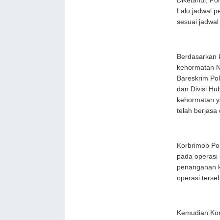
Diketahui, Po
Lalu jadwal p
sesuai jadwa
Berdasarkan k
kehormatan Nu
Bareskrim Pol
dan Divisi Hu
kehormatan ya
telah berjasa
Korbrimob Po
pada operasi 
penanganan k
operasi terse
Kemudian Korl