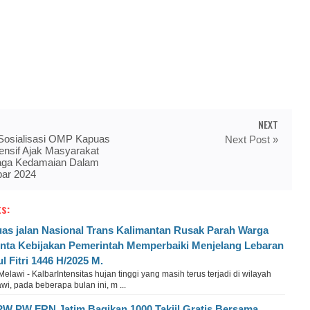
NEXT
Sosialisasi OMP Kapuas
Next Post »
ensif Ajak Masyarakat
aga Kedamaian Dalam
bar 2024
s:
as jalan Nasional Trans Kalimantan Rusak Parah Warga
nta Kebijakan Pemerintah Memperbaiki Menjelang Lebaran
ul Fitri 1446 H/2025 M.
elawi - KalbarIntensitas hujan tinggi yang masih terus terjadi di wilayah
i, pada beberapa bulan ini, m ...
W PW FRN Jatim Bagikan 1000 Takjil Gratis Bersama