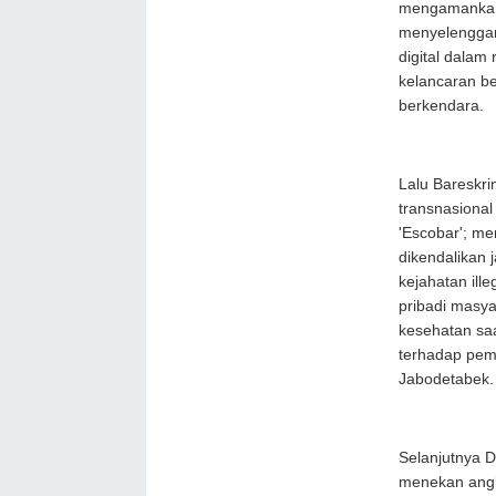
mengamankan 
menyelenggar
digital dalam
kelancaran be
berkendara.
Lalu Bareskri
transnasiona
'Escobar'; m
dikendalikan 
kejahatan ill
pribadi masya
kesehatan saa
terhadap pem
Jabodetabek.
Selanjutnya D
menekan angk