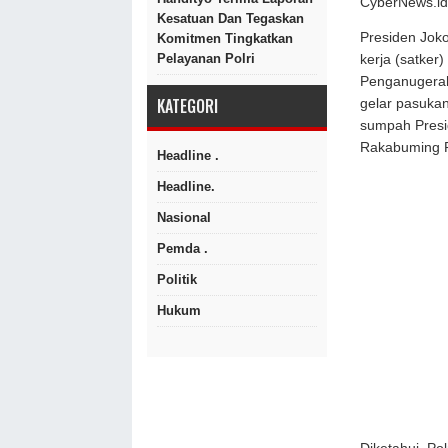
CyberNews.id
Kesatuan Dan Tegaskan
Presiden Jok
Komitmen Tingkatkan
Pelayanan Polri
kerja (satker
Penganugerah
KATEGORI
gelar pasuka
sumpah Presid
Rakabuming 
Headline .
Headline.
Nasional
Pemda .
Politik
Hukum