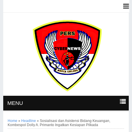
MENU
Home
»
Headline
»
Sosialisasi dan Asistensi Bidang Keuangan,
Kombespol Dolly A. Primanto Ingatkan Kesiapan Pilkada