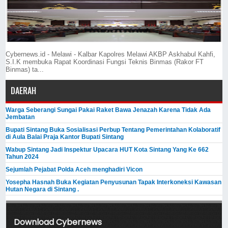
Cybernews.id - Melawi - Kalbar Kapolres Melawi AKBP Askhabul Kahfi,
S.I.K membuka Rapat Koordinasi Fungsi Teknis Binmas (Rakor FT
Binmas) ta...
DAERAH
Warga Seberangi Sungai Pakai Raket Bawa Jenazah Karena Tidak Ada
Jembatan
Bupati Sintang Buka Sosialisasi Perbup Tentang Pemerintahan Kolaboratif
di Aula Balai Praja Kantor Bupati Sintang
Wabup Sintang Jadi Inspektur Upacara HUT Kota Sintang Yang Ke 662
Tahun 2024
Sejumlah Pejabat Polda Aceh menghadiri Vicon
Yosepha Hasnah Buka Kegiatan Penyusunan Tapak Interkoneksi Kawasan
Hutan Negara di Sintang .
Download Cybernews