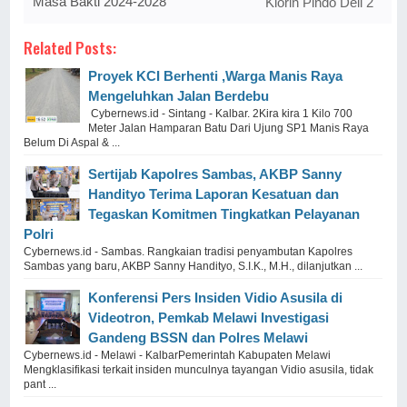
Masa Bakti 2024-2028
Klorin Pindo Deli 2
Related Posts:
Proyek KCI Berhenti ,Warga Manis Raya
Mengeluhkan Jalan Berdebu
Cybernews.id - Sintang - Kalbar. 2Kira kira 1 Kilo 700
Meter Jalan Hamparan Batu Dari Ujung SP1 Manis Raya
Belum Di Aspal & ...
Sertijab Kapolres Sambas, AKBP Sanny
Handityo Terima Laporan Kesatuan dan
Tegaskan Komitmen Tingkatkan Pelayanan
Polri
‎Cybernews.id - Sambas. ‎Rangkaian tradisi penyambutan Kapolres
Sambas yang baru, AKBP Sanny Handityo, S.I.K., M.H., dilanjutkan ...
Konferensi Pers Insiden Vidio Asusila di
Videotron, Pemkab Melawi Investigasi
Gandeng BSSN dan Polres Melawi
Cybernews.id - Melawi - KalbarPemerintah Kabupaten Melawi
Mengklasifikasi terkait insiden munculnya tayangan Vidio asusila, tidak
pant ...