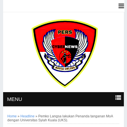
MENU
Home
»
Headline
»
Pemko Langsa lakukan Penanda tanganan MoA
dengan Universitas Syiah Kuala (UKS).