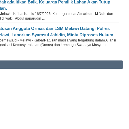
dak ada Itikad Baik, Keluarga Pemilik Lahan Akan Tutup
lan.
 Melawi - Kalbar.Kamis 16/7/2026, Keluarga besar Almarhum M.Nuh dan
di wakili Abdul gaparudin ...
tusan Anggota Ormas dan LSM Melawi Datangi Polres
lawi, Laporkan Syamsul Jahidin, Minta Diproses Hukum.
bernews.id - Melawi - KalbarRatusan massa yang tergabung dalam Aliansi
ganisasi Kemasyarakatan (Ormas) dan Lembaga Swadaya Masyara ...