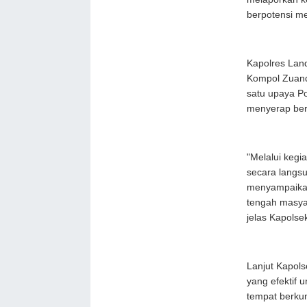
berpotensi m
Kapolres Land
Kompol Zuand
satu upaya P
menyerap ber
"Melalui kegia
secara langs
menyampaikan
tengah masya
jelas Kapolse
Lanjut Kapol
yang efektif
tempat berkum