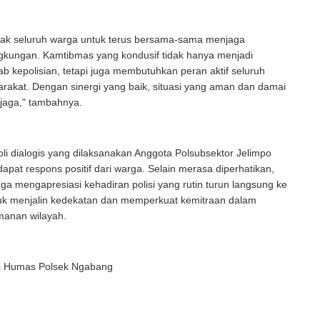
ak seluruh warga untuk terus bersama-sama menjaga
gkungan. Kamtibmas yang kondusif tidak hanya menjadi
b kepolisian, tetapi juga membutuhkan peran aktif seluruh
rakat. Dengan sinergi yang baik, situasi yang aman dan damai
rjaga," tambahnya.
oli dialogis yang dilaksanakan Anggota Polsubsektor Jelimpo
apat respons positif dari warga. Selain merasa diperhatikan,
ga mengapresiasi kehadiran polisi yang rutin turun langsung ke
uk menjalin kedekatan dan memperkuat kemitraan dalam
anan wilayah.
si Humas Polsek Ngabang