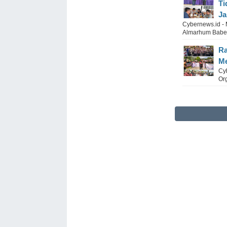
Ti
Ja
Cybernews.id -
Almarhum Babel 
Ra
Me
Cy
Or