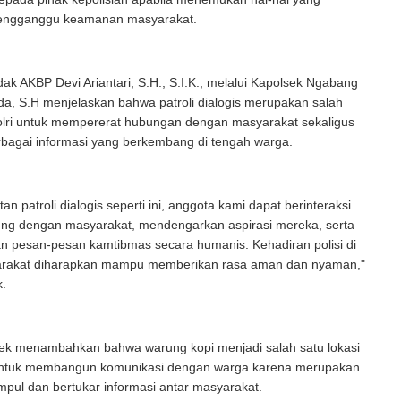
engganggu keamanan masyarakat.
ak AKBP Devi Ariantari, S.H., S.I.K., melalui Kapolsek Ngabang
a, S.H menjelaskan bahwa patroli dialogis merupakan salah
olri untuk mempererat hubungan dengan masyarakat sekaligus
bagai informasi yang berkembang di tengah warga.
tan patroli dialogis seperti ini, anggota kami dapat berinteraksi
ung dengan masyarakat, mendengarkan aspirasi mereka, serta
 pesan-pesan kamtibmas secara humanis. Kehadiran polisi di
rakat diharapkan mampu memberikan rasa aman dan nyaman,"
k.
sek menambahkan bahwa warung kopi menjadi salah satu lokasi
 untuk membangun komunikasi dengan warga karena merupakan
pul dan bertukar informasi antar masyarakat.