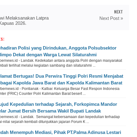
NEXT
awi Melaksanakan Latpra
Next Post »
Kapuas 2026.
s:
hadiran Polisi yang Dirindukan, Anggota Polsubsektor
limpo Dekat dengan Warga Lewat Silaturahmi
bernews.id - Landak. Kedekatan antara anggota Polri dengan masyarakat
bali terlihat melalui kegiatan sambang dan silaturahmi ...
lamat Bertugas! Dua Perwira Tinggi Polri Resmi Menjabat
bagai Kapolda Jawa Barat dan Kapolda Kalimantan Barat
bernews.id - Pontianak - Kalbar. Keluarga Besar Fast Respon Indonesia
ter (FRIC) Counter Polri Kalimantan Barat besert ...
jud Kepedulian terhadap Sejarah, Forkopimca Mandor
lar Jumat Bersih Bersama Wakil Bupati Landak
bernews.id - Landak. Semangat kebersamaan dan kepedulian terhadap
ai-nilai sejarah kembali ditunjukkan jajaran Forum K ...
dah Menempuh Mediasi, Pihak PT.Palma Adinusa Lestari