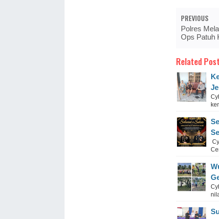
PREVIOUS
Polres Mel
Ops Patuh 
Related Post
Ke
Je
Cy
kem
Se
Se
Cy
Cen
Wu
Ge
Cy
nil
Su