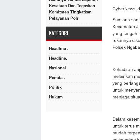
Kesatuan Dan Tegaskan
CyberNews.id
Komitmen Tingkatkan
Pelayanan Polri
Suasana santa
Kecamatan Je
KATEGORI
yang tengah 
rekannya dik
Polsek Ngaban
Headline .
Headline.
Nasional
Kehadiran an
melainkan me
Pemda .
yang berlang
Politik
untuk menyam
Hukum
menjaga situa
Dalam kesemp
untuk terus m
mudah terpen
melaporkan k