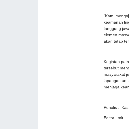
"Kami mengaj
keamanan lin
tanggung jawa
elemen masya
akan tetap te
Kegiatan patr
tersebut mend
masyarakat ju
lapangan unt
menjaga keam
Penulis : Ka
Editor : mit.