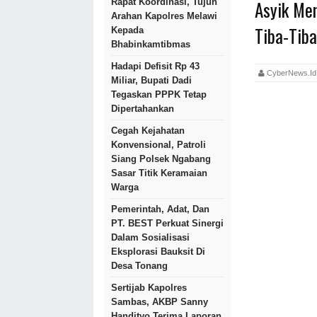
Asyik Me
Rapat Koordinasi, Tujuh
Arahan Kapolres Melawi
Tiba-Tiba
Kepada
Bhabinkamtibmas
Hadapi Defisit Rp 43
CyberNews.
Miliar, Bupati Dadi
Tegaskan PPPK Tetap
Dipertahankan
Cegah Kejahatan
Konvensional, Patroli
Siang Polsek Ngabang
Sasar Titik Keramaian
Warga
Pemerintah, Adat, Dan
PT. BEST Perkuat Sinergi
Dalam Sosialisasi
Eksplorasi Bauksit Di
Desa Tonang
Sertijab Kapolres
Sambas, AKBP Sanny
Handityo Terima Laporan