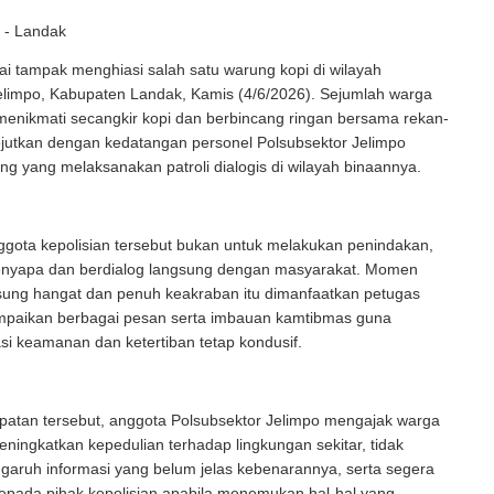
 - Landak
i tampak menghiasi salah satu warung kopi di wilayah
limpo, Kabupaten Landak, Kamis (4/6/2026). Sejumlah warga
menikmati secangkir kopi dan berbincang ringan bersama rekan-
ejutkan dengan kedatangan personel Polsubsektor Jelimpo
g yang melaksanakan patroli dialogis di wilayah binaannya.
ggota kepolisian tersebut bukan untuk melakukan penindakan,
nyapa dan berdialog langsung dengan masyarakat. Momen
sung hangat dan penuh keakraban itu dimanfaatkan petugas
paikan berbagai pesan serta imbauan kamtibmas guna
si keamanan dan ketertiban tetap kondusif.
atan tersebut, anggota Polsubsektor Jelimpo mengajak warga
eningkatkan kepedulian terhadap lingkungan sekitar, tidak
garuh informasi yang belum jelas kebenarannya, serta segera
epada pihak kepolisian apabila menemukan hal-hal yang