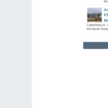
Kec
Am
PT
Me
Cybernews.id - 
Kiri kanan Sung