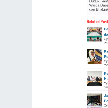
Duduk Sant
Warga Dapa
dari Bhabi
Related Post
Pe
da
Cy
Pem
Ka
Pe
Cyb
me
Ke
Hu
Cy
tin
Ja
Pe
Cyb