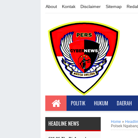
About
Kontak
Disclaimer
Sitemap
Redak
POLITIK
HUKUM
DAERAH
Home
»
Headlin
HEADLINE NEWS
Polsek Ngaban