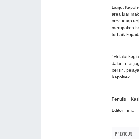
Lanjut Kapol
area luar mak
area tetap te
merupakan ba
terbaik kepad
“Melalui keg
dalam menjag
bersih, pelay
Kapolsek.
Penulis : Ka
Editor : mit.
PREVIOUS