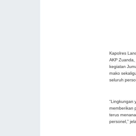
Kapolres Land
AKP Zuanda, S
kegiatan Juma
mako sekalig
seluruh pers
“Lingkungan y
memberikan p
terus menanam
personel,” jel