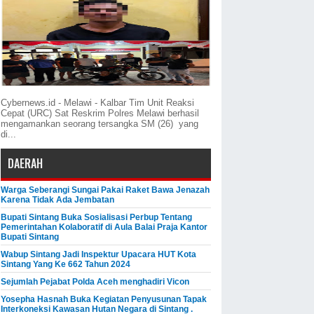
Cybernews.id - Melawi - Kalbar Tim Unit Reaksi
Cepat (URC) Sat Reskrim Polres Melawi berhasil
mengamankan seorang tersangka SM (26) yang
di...
DAERAH
Warga Seberangi Sungai Pakai Raket Bawa Jenazah
Karena Tidak Ada Jembatan
Bupati Sintang Buka Sosialisasi Perbup Tentang
Pemerintahan Kolaboratif di Aula Balai Praja Kantor
Bupati Sintang
Wabup Sintang Jadi Inspektur Upacara HUT Kota
Sintang Yang Ke 662 Tahun 2024
Sejumlah Pejabat Polda Aceh menghadiri Vicon
Yosepha Hasnah Buka Kegiatan Penyusunan Tapak
Interkoneksi Kawasan Hutan Negara di Sintang .