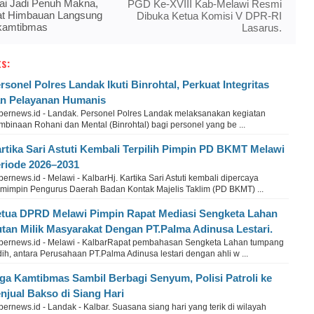
ai Jadi Penuh Makna,
PGD Ke-XVIII Kab-Melawi Resmi
t Himbauan Langsung
Dibuka Ketua Komisi V DPR-RI
nkamtibmas
Lasarus.
s:
rsonel Polres Landak Ikuti Binrohtal, Perkuat Integritas
n Pelayanan Humanis
bernews.id - Landak. Personel Polres Landak melaksanakan kegiatan
binaan Rohani dan Mental (Binrohtal) bagi personel yang be ...
rtika Sari Astuti Kembali Terpilih Pimpin PD BKMT Melawi
riode 2026–2031
ernews.id - Melawi - KalbarHj. Kartika Sari Astuti kembali dipercaya
mimpin Pengurus Daerah Badan Kontak Majelis Taklim (PD BKMT) ...
tua DPRD Melawi Pimpin Rapat Mediasi Sengketa Lahan
tan Milik Masyarakat Dengan PT.Palma Adinusa Lestari.
bernews.id - Melawi - KalbarRapat pembahasan Sengketa Lahan tumpang
dih, antara Perusahaan PT.Palma Adinusa lestari dengan ahli w ...
ga Kamtibmas Sambil Berbagi Senyum, Polisi Patroli ke
njual Bakso di Siang Hari
ernews.id - Landak - Kalbar. Suasana siang hari yang terik di wilayah