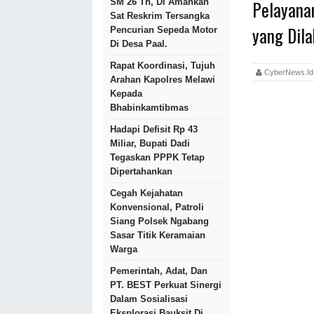
Pelayanan
SM 26 Th, Di Amankan
Sat Reskrim Tersangka
yang Dil
Pencurian Sepeda Motor
Di Desa Paal.
Rapat Koordinasi, Tujuh
CyberNews.
Arahan Kapolres Melawi
Kepada
Bhabinkamtibmas
Hadapi Defisit Rp 43
Miliar, Bupati Dadi
Tegaskan PPPK Tetap
Dipertahankan
Cegah Kejahatan
Konvensional, Patroli
Siang Polsek Ngabang
Sasar Titik Keramaian
Warga
Pemerintah, Adat, Dan
PT. BEST Perkuat Sinergi
Dalam Sosialisasi
Eksplorasi Bauksit Di