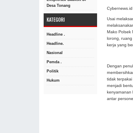
Desa Tonang
Cybernews.id 
KATEGORI
Usai melaksa
melaksanakan
Mako Polsek 
Headline .
lorong, ruang
Headline.
kerja yang be
Nasional
Pemda .
Dengan penuh
Politik
membersihkan
tidak terpaka
Hukum
menjadi bent
kenyamanan l
antar persone