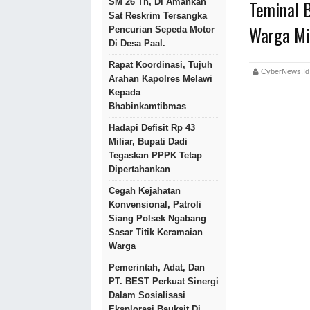
Teminal 
SM 26 Th, Di Amankan
Sat Reskrim Tersangka
Warga Mi
Pencurian Sepeda Motor
Di Desa Paal.
Rapat Koordinasi, Tujuh
CyberNews.
Arahan Kapolres Melawi
Kepada
Bhabinkamtibmas
Hadapi Defisit Rp 43
Miliar, Bupati Dadi
Tegaskan PPPK Tetap
Dipertahankan
Cegah Kejahatan
Konvensional, Patroli
Siang Polsek Ngabang
Sasar Titik Keramaian
Warga
Pemerintah, Adat, Dan
PT. BEST Perkuat Sinergi
Dalam Sosialisasi
Eksplorasi Bauksit Di