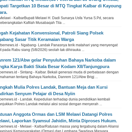
pati Targetkan 10 Besar di MTQ Tingkat Kalbar di Kayoung
ara.
Melawi - KalbarBupati Melawi H. Dadi Sunarya Usfa Yursa S.Pd, secara
eberangkatan Kafilah Musabaqah Tila ...
gah Kejahatan Konvensional, Patroli Siang Polsek
abang Sasar Titik Keramaian Warga
bernews.id - Ngabang- Landak Panasnya terik matahari yang menyengat
it pada Rabu siang (5/8/2026) seolah tak dihirauka ...
nrem 121/Abw gelar Penyuluhan Bahaya Narkoba dalam
ngka Karya Bakti Skala Besar Kodam XII/Tanjungpura
bernews.id - Sintang - Kalbar. Bekali generasi muda di perbatasan dengan
mahaman tentang Bahaya Narkoba, Danrem 121/Abw Brigj ...
ngkah Mulia Polres Landak, Bantuan Meja dan Kursi
dirkan Senyum Pelajar di Desa Nyiin
bernews.id - Landak. Kepedulian terhadap dunia pendidikan kembali
unjukkan Polres Landak melalui aksi sosial dengan menyerah ...
tusan Anggota Ormas dan LSM Melawi Datangi Polres
lawi, Laporkan Syamsul Jahidin, Minta Diproses Hukum.
bernews.id - Melawi - KalbarRatusan massa yang tergabung dalam Aliansi
ganisasi Kemasyarakatan (Ormas) dan Lembaga Swadaya Masyara ...