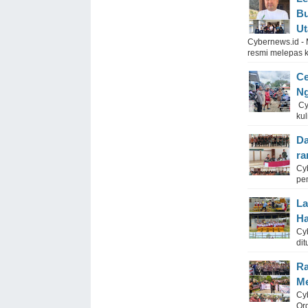
Bu
Ut
Cybernews.id - 
resmi melepas k
Ce
Ng
Cy
kul
Da
ra
Cy
pe
La
Ha
Cy
dit
Ra
Me
Cy
Or