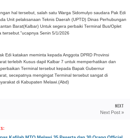
ngan hal tersebut, salah satu Warga Sidomulyo saudara Pak Edi
da Unit pelaksanaan Teknis Daerah (UPTD) Dinas Perhubungan
mantan Barat(Kalbar) Untuk segera perbaiki Terminal Bus/Oplet
a twrsebut."ucapnya Senin 5/1/2026
 Pak Edi katakan meminta kepada Anggota DPRD Provinsi
rat terlebih Kusus dapil Kalbar 7 untuk memperhatikan dan
perbaikan Terminal tersebut kepada Bapak Gubernur
rat, secepatnya mengingat Terminal tersebut sangat di
yarakat di Kabupaten Melawi.(Abd)
NEXT
Next Post »
s:
pas Kafilah MTQ Melawi,35 Peserta dan 30 Orang Official,