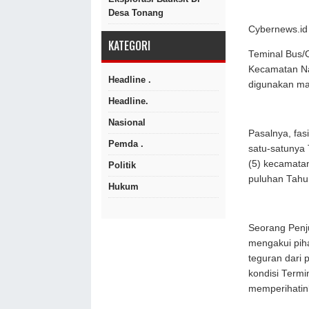
Desa Tonang
Cybernews.id 
KATEGORI
Teminal Bus/
Kecamatan Nan
Headline .
digunakan ma
Headline.
Nasional
Pasalnya, fas
Pemda .
satu-satunya
(5) kecamata
Politik
puluhan Tahu
Hukum
Seorang Penju
mengakui pih
teguran dari 
kondisi Termi
memperihati