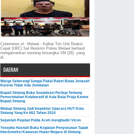
Cybernews.id - Melawi - Kalbar Tim Unit Reaksi
Cepat (URC) Sat Reskrim Polres Melawi berhasil
mengamankan seorang tersangka SM (26) yang
di...
DAERAH
Warga Seberangi Sungai Pakai Raket Bawa Jenazah
Karena Tidak Ada Jembatan
Bupati Sintang Buka Sosialisasi Perbup Tentang
Pemerintahan Kolaboratif di Aula Balai Praja Kantor
Bupati Sintang
Wabup Sintang Jadi Inspektur Upacara HUT Kota
Sintang Yang Ke 662 Tahun 2024
Sejumlah Pejabat Polda Aceh menghadiri Vicon
Yosepha Hasnah Buka Kegiatan Penyusunan Tapak
Interkoneksi Kawasan Hutan Negara di Sintang .