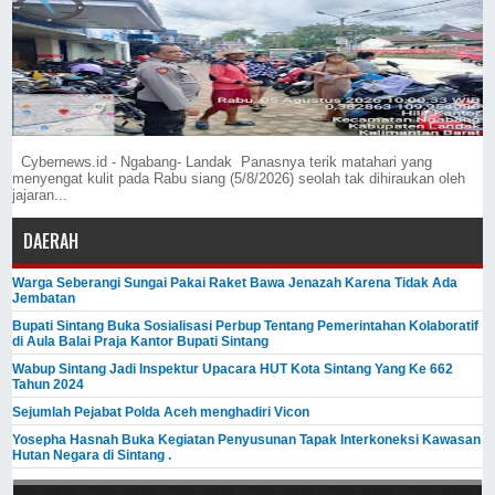
Cybernews.id - Ngabang- Landak Panasnya terik matahari yang
menyengat kulit pada Rabu siang (5/8/2026) seolah tak dihiraukan oleh
jajaran...
DAERAH
Warga Seberangi Sungai Pakai Raket Bawa Jenazah Karena Tidak Ada
Jembatan
Bupati Sintang Buka Sosialisasi Perbup Tentang Pemerintahan Kolaboratif
di Aula Balai Praja Kantor Bupati Sintang
Wabup Sintang Jadi Inspektur Upacara HUT Kota Sintang Yang Ke 662
Tahun 2024
Sejumlah Pejabat Polda Aceh menghadiri Vicon
Yosepha Hasnah Buka Kegiatan Penyusunan Tapak Interkoneksi Kawasan
Hutan Negara di Sintang .