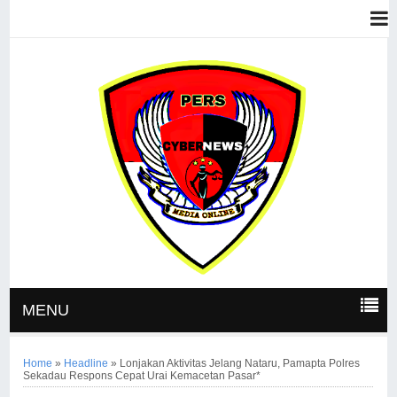
MENU
Home
»
Headline
»
Lonjakan Aktivitas Jelang Nataru, Pamapta Polres
Sekadau Respons Cepat Urai Kemacetan Pasar*