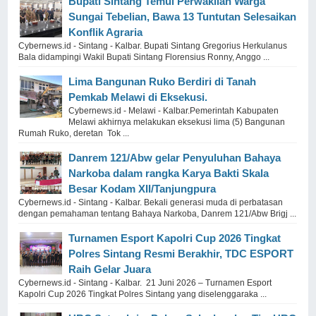
Bupati Sintang Temui Perwakilan Warga
Sungai Tebelian, Bawa 13 Tuntutan Selesaikan
Konflik Agraria
Cybernews.id - Sintang - Kalbar. Bupati Sintang Gregorius Herkulanus
Bala didampingi Wakil Bupati Sintang Florensius Ronny, Anggo ...
Lima Bangunan Ruko Berdiri di Tanah
Pemkab Melawi di Eksekusi.
Cybernews.id - Melawi - Kalbar.Pemerintah Kabupaten
Melawi akhirnya melakukan eksekusi lima (5) Bangunan
Rumah Ruko, deretan Tok ...
Danrem 121/Abw gelar Penyuluhan Bahaya
Narkoba dalam rangka Karya Bakti Skala
Besar Kodam XII/Tanjungpura
Cybernews.id - Sintang - Kalbar. Bekali generasi muda di perbatasan
dengan pemahaman tentang Bahaya Narkoba, Danrem 121/Abw Brigj ...
Turnamen Esport Kapolri Cup 2026 Tingkat
Polres Sintang Resmi Berakhir, TDC ESPORT
Raih Gelar Juara
Cybernews.id - Sintang - Kalbar. 21 Juni 2026 – Turnamen Esport
Kapolri Cup 2026 Tingkat Polres Sintang yang diselenggaraka ...