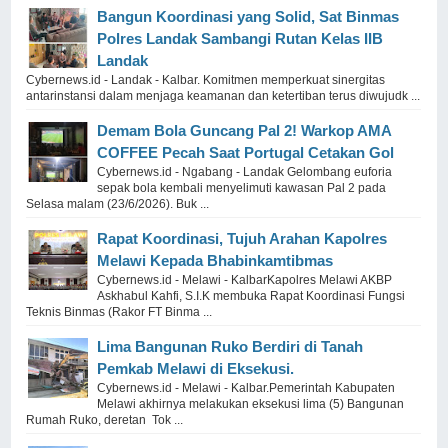
Bangun Koordinasi yang Solid, Sat Binmas
Polres Landak Sambangi Rutan Kelas IIB
Landak
Cybernews.id - Landak - Kalbar. Komitmen memperkuat sinergitas
antarinstansi dalam menjaga keamanan dan ketertiban terus diwujudk ...
Demam Bola Guncang Pal 2! Warkop AMA
COFFEE Pecah Saat Portugal Cetakan Gol
Cybernews.id - Ngabang - Landak Gelombang euforia
sepak bola kembali menyelimuti kawasan Pal 2 pada
Selasa malam (23/6/2026). Buk ...
Rapat Koordinasi, Tujuh Arahan Kapolres
Melawi Kepada Bhabinkamtibmas
Cybernews.id - Melawi - KalbarKapolres Melawi AKBP
Askhabul Kahfi, S.I.K membuka Rapat Koordinasi Fungsi
Teknis Binmas (Rakor FT Binma ...
Lima Bangunan Ruko Berdiri di Tanah
Pemkab Melawi di Eksekusi.
Cybernews.id - Melawi - Kalbar.Pemerintah Kabupaten
Melawi akhirnya melakukan eksekusi lima (5) Bangunan
Rumah Ruko, deretan Tok ...