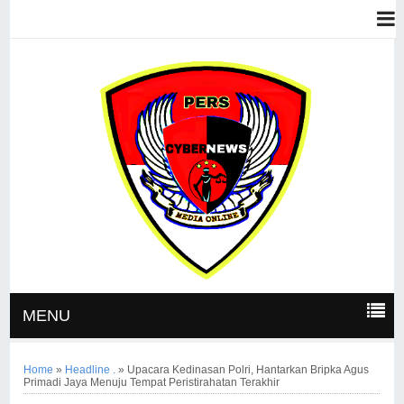
MENU
Home
»
Headline .
»
Upacara Kedinasan Polri, Hantarkan Bripka Agus
Primadi Jaya Menuju Tempat Peristirahatan Terakhir