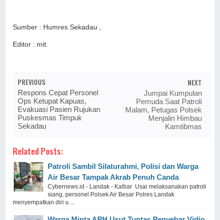
Sumber : Humres Sekadau ,
Editor : mit.
PREVIOUS
NEXT
Respons Cepat Personel
Jumpai Kumpulan
Ops Ketupat Kapuas,
Pemuda Saat Patroli
Evakuasi Pasien Rujukan
Malam, Petugas Polsek
Puskesmas Timpuk
Menjalin Himbau
Sekadau
Kamtibmas
Related Posts:
Patroli Sambil Silaturahmi, Polisi dan Warga
Air Besar Tampak Akrab Penuh Canda
Cybernews.id - Landak - Kalbar Usai melaksanakan patroli
siang, personel Polsek Air Besar Polres Landak
menyempatkan diri u ...
Warga Minta APH Usut Tuntas Penyebar Vidio