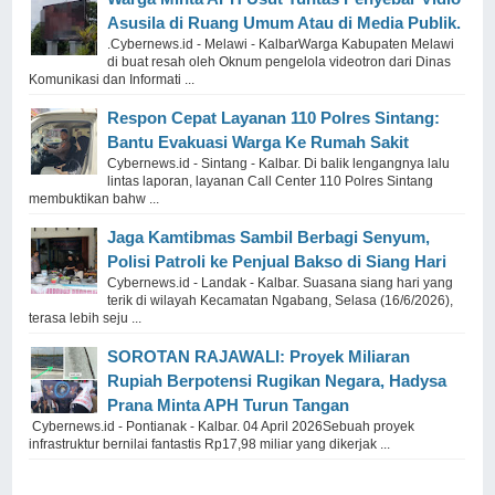
Asusila di Ruang Umum Atau di Media Publik.
.Cybernews.id - Melawi - KalbarWarga Kabupaten Melawi
di buat resah oleh Oknum pengelola videotron dari Dinas
Komunikasi dan Informati ...
Respon Cepat Layanan 110 Polres Sintang:
Bantu Evakuasi Warga Ke Rumah Sakit
Cybernews.id - Sintang - Kalbar. Di balik lengangnya lalu
lintas laporan, layanan Call Center 110 Polres Sintang
membuktikan bahw ...
Jaga Kamtibmas Sambil Berbagi Senyum,
Polisi Patroli ke Penjual Bakso di Siang Hari
Cybernews.id - Landak - Kalbar. Suasana siang hari yang
terik di wilayah Kecamatan Ngabang, Selasa (16/6/2026),
terasa lebih seju ...
SOROTAN RAJAWALI: Proyek Miliaran
Rupiah Berpotensi Rugikan Negara, Hadysa
Prana Minta APH Turun Tangan
Cybernews.id - Pontianak - Kalbar. 04 April 2026Sebuah proyek
infrastruktur bernilai fantastis Rp17,98 miliar yang dikerjak ...