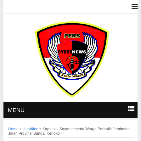
MENU
Home
»
Headline
»
Kapolsek Sayan beserta Warga Perbaiki Jembatan
Jalan Provinsi Sungai Kenoko