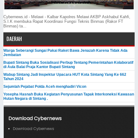
Cybernews.id - Melawi - Kalbar Kapolres Melawi AKBP Askhabul Kahfi,
S.I.K membuka Rapat Koordinasi Fungsi Teknis Binmas (Rakor FT
Binmas) ta...
DAERAH
Warga Seberangi Sungai Pakai Raket Bawa Jenazah Karena Tidak Ada
Jembatan
Bupati Sintang Buka Sosialisasi Perbup Tentang Pemerintahan Kolaboratif
di Aula Balai Praja Kantor Bupati Sintang
Wabup Sintang Jadi Inspektur Upacara HUT Kota Sintang Yang Ke 662
Tahun 2024
Sejumlah Pejabat Polda Aceh menghadiri Vicon
Yosepha Hasnah Buka Kegiatan Penyusunan Tapak Interkoneksi Kawasan
Hutan Negara di Sintang .
Download Cybernews
Download Cybernews