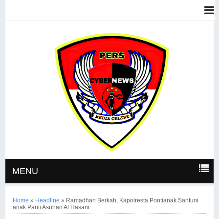
MENU
Home
»
Headline
»
Ramadhan Berkah, Kapolresta Pontianak Santuni
anak Panti Asuhan Al Hasani