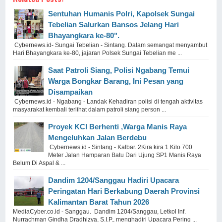
Sentuhan Humanis Polri, Kapolsek Sungai
Tebelian Salurkan Bansos Jelang Hari
Bhayangkara ke-80".
Cybernews.id- Sungai Tebelian - Sintang. Dalam semangat menyambut
Hari Bhayangkara ke-80, jajaran Polsek Sungai Tebelian me ...
Saat Patroli Siang, Polisi Ngabang Temui
Warga Bongkar Barang, Ini Pesan yang
Disampaikan
Cybernews.id - Ngabang - Landak Kehadiran polisi di tengah aktivitas
masyarakat kembali terlihat dalam patroli siang person ...
Proyek KCI Berhenti ,Warga Manis Raya
Mengeluhkan Jalan Berdebu
Cybernews.id - Sintang - Kalbar. 2Kira kira 1 Kilo 700
Meter Jalan Hamparan Batu Dari Ujung SP1 Manis Raya
Belum Di Aspal & ...
Dandim 1204/Sanggau Hadiri Upacara
Peringatan Hari Berkabung Daerah Provinsi
Kalimantan Barat Tahun 2026
MediaCyber.co.id - Sanggau. Dandim 1204/Sanggau, Letkol Inf.
Nurrachman Gindha Dradhizya, S.I.P., menghadiri Upacara Pering ...