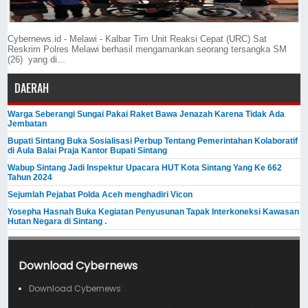
Cybernews.id - Melawi - Kalbar Tim Unit Reaksi Cepat (URC) Sat
Reskrim Polres Melawi berhasil mengamankan seorang tersangka SM
(26) yang di...
DAERAH
Warga Seberangi Sungai Pakai Raket Bawa Jenazah Karena Tidak Ada
Jembatan
Bupati Sintang Buka Sosialisasi Perbup Tentang Pemerintahan Kolaboratif
di Aula Balai Praja Kantor Bupati Sintang
Wabup Sintang Jadi Inspektur Upacara HUT Kota Sintang Yang Ke 662
Tahun 2024
Sejumlah Pejabat Polda Aceh menghadiri Vicon
Yosepha Hasnah Buka Kegiatan Penyusunan Tapak Interkoneksi Kawasan
Hutan Negara di Sintang .
Download Cybernews
Download Cybernews