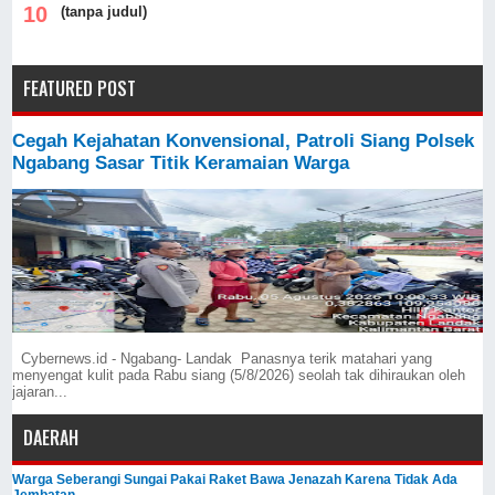
(tanpa judul)
FEATURED POST
Cegah Kejahatan Konvensional, Patroli Siang Polsek
Ngabang Sasar Titik Keramaian Warga
Cybernews.id - Ngabang- Landak Panasnya terik matahari yang
menyengat kulit pada Rabu siang (5/8/2026) seolah tak dihiraukan oleh
jajaran...
DAERAH
Warga Seberangi Sungai Pakai Raket Bawa Jenazah Karena Tidak Ada
Jembatan