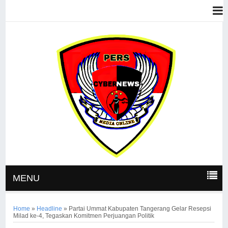
MENU
Home
»
Headline
»
Partai Ummat Kabupaten Tangerang Gelar Resepsi
Milad ke-4, Tegaskan Komitmen Perjuangan Politik