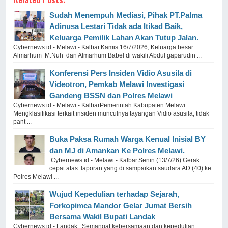
Sudah Menempuh Mediasi, Pihak PT.Palma
Adinusa Lestari Tidak ada Itikad Baik,
Keluarga Pemilik Lahan Akan Tutup Jalan.
Cybernews.id - Melawi - Kalbar.Kamis 16/7/2026, Keluarga besar
Almarhum M.Nuh dan Almarhum Babel di wakili Abdul gaparudin ...
Konferensi Pers Insiden Vidio Asusila di
Videotron, Pemkab Melawi Investigasi
Gandeng BSSN dan Polres Melawi
Cybernews.id - Melawi - KalbarPemerintah Kabupaten Melawi
Mengklasifikasi terkait insiden munculnya tayangan Vidio asusila, tidak
pant ...
Buka Paksa Rumah Warga Kenual Inisial BY
dan MJ di Amankan Ke Polres Melawi.
Cybernews.id - Melawi - Kalbar.Senin (13/7/26).Gerak
cepat atas laporan yang di sampaikan saudara AD (40) ke
Polres Melawi ...
Wujud Kepedulian terhadap Sejarah,
Forkopimca Mandor Gelar Jumat Bersih
Bersama Wakil Bupati Landak
Cybernews.id - Landak. Semangat kebersamaan dan kepedulian