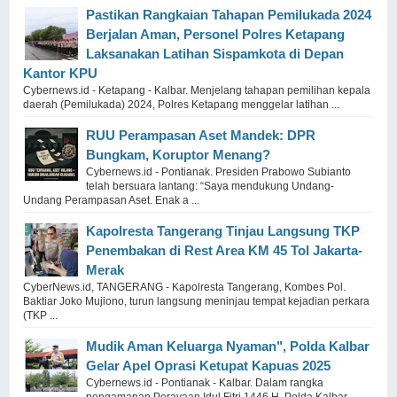
Pastikan Rangkaian Tahapan Pemilukada 2024
Berjalan Aman, Personel Polres Ketapang
Laksanakan Latihan Sispamkota di Depan
Kantor KPU
Cybernews.id - Ketapang - Kalbar. Menjelang tahapan pemilihan kepala
daerah (Pemilukada) 2024, Polres Ketapang menggelar latihan ...
RUU Perampasan Aset Mandek: DPR
Bungkam, Koruptor Menang?
Cybernews.id - Pontianak. Presiden Prabowo Subianto
telah bersuara lantang: “Saya mendukung Undang-
Undang Perampasan Aset. Enak a ...
Kapolresta Tangerang Tinjau Langsung TKP
Penembakan di Rest Area KM 45 Tol Jakarta-
Merak
CyberNews.id, TANGERANG - Kapolresta Tangerang, Kombes Pol.
Baktiar Joko Mujiono, turun langsung meninjau tempat kejadian perkara
(TKP ...
Mudik Aman Keluarga Nyaman", Polda Kalbar
Gelar Apel Oprasi Ketupat Kapuas 2025
Cybernews.id - Pontianak - Kalbar. Dalam rangka