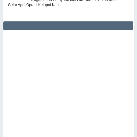
pengamanan Perayaan Idul Fitri 1446 H, Polda Kalbar
Gelar Apel Oprasi Ketupat Kap ...