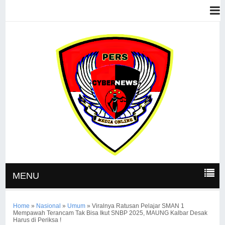
MENU
Home
»
Nasional
»
Umum
»
Viralnya Ratusan Pelajar SMAN 1
Mempawah Terancam Tak Bisa Ikut SNBP 2025, MAUNG Kalbar Desak
Harus di Periksa !