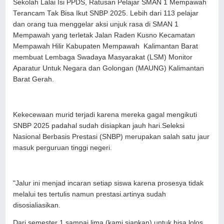
Sekolah Lalai Isi PPDS, Ratusan Pelajar SMAN 1 Mempawah
Terancam Tak Bisa Ikut SNBP 2025. Lebih dari 113 pelajar
dan orang tua menggelar aksi unjuk rasa di SMAN 1
Mempawah yang terletak Jalan Raden Kusno Kecamatan
Mempawah Hilir Kabupaten Mempawah Kalimantan Barat
membuat Lembaga Swadaya Masyarakat (LSM) Monitor
Aparatur Untuk Negara dan Golongan (MAUNG) Kalimantan
Barat Gerah.
Kekecewaan murid terjadi karena mereka gagal mengikuti
SNBP 2025 padahal sudah disiapkan jauh hari.Seleksi
Nasional Berbasis Prestasi (SNBP) merupakan salah satu jaur
masuk perguruan tinggi negeri.
"Jalur ini menjad incaran setiap siswa karena prosesya tidak
melalui tes tertulis namun prestasi.artinya sudah
disosialiasikan.
Dari semester 1 sampai lima (kami siapkan) untuk bisa lolos