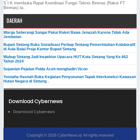
S.I.K membuka Rapat Koordinasi Fungsi Teknis Binmas (Rakor FT
Binmas) ta...
DAERAH
Warga Seberangi Sungai Pakai Raket Bawa Jenazah Karena Tidak Ada
Jembatan
Bupati Sintang Buka Sosialisasi Perbup Tentang Pemerintahan Kolaboratif
di Aula Balai Praja Kantor Bupati Sintang
Wabup Sintang Jadi Inspektur Upacara HUT Kota Sintang Yang Ke 662
Tahun 2024
Sejumlah Pejabat Polda Aceh menghadiri Vicon
Yosepha Hasnah Buka Kegiatan Penyusunan Tapak Interkoneksi Kawasan
Hutan Negara di Sintang .
Download Cybernews
Download Cybernews
Copyright ©
2026
CyberNews.id
. All rights reserved