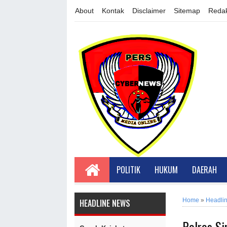
About
Kontak
Disclaimer
Sitemap
Redak
POLITIK
HUKUM
DAERAH
Home
»
Headli
HEADLINE NEWS
Polres S