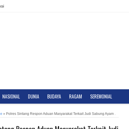
si
NASIONAL
DUNIA
BUDAYA
RAGAM
SEREMONIAL
ne
»
Polres Sintang Respon Aduan Masyarakat Terkait Judi Sabung Ayam .
intang Respon Aduan Masyarakat Terkait Judi