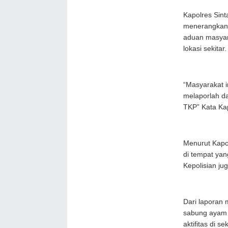
Kapolres Sint
menerangkan 
aduan masyara
lokasi sekitar.
“Masyarakat i
melaporlah da
TKP” Kata Ka
Menurut Kapol
di tempat ya
Kepolisian ju
Dari laporan 
sabung ayam t
aktifitas di s