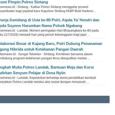
smi Pimpin Polres Sintang
ernews.id - Sintang - Kalbar Polres Sintang menggelar prosesi
nyambutan bagi pejabat baru Kapolres Sintang AKBP Budi Hartono ...
nerja Gemilang di Usia ke-80 Polri, Aipda Ya’ Hendri dan
pda Suyono Harumkan Nama Polsek Ngabang
bernews.id - Landak. Momen peringatan Hari Bhayangkara ke-80 pada
u (1/7/2026) menjadi hari yang penuh kebanggaan bagi jajar ...
laborasi Besar di Kajang Baru, Polri Dukung Penanaman
gung Hibrida untuk Ketahanan Pangan Daerah
bernews.id - Sungai Tebelian - Sintang. Komitmen bersama dalam
ndukung program ketahanan pangan terus diwujudkan melalu ...
ngkah Mulia Polres Landak, Bantuan Meja dan Kursi
dirkan Senyum Pelajar di Desa Nyiin
bernews.id - Landak. Kepedulian terhadap dunia pendidikan kembali
unjukkan Polres Landak melalui aksi sosial dengan menyerah ...