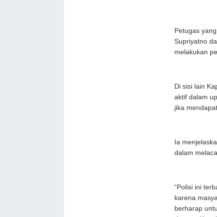
Petugas yang 
Supriyatno d
melakukan pe
Di sisi lain 
aktif dalam u
jika mendapati
Ia menjelaska
dalam melacak 
“Polisi ini t
karena masyar
berharap untu