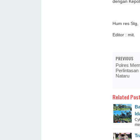
dengan Kepol
Hum res Stg,
Editor : mit.
PREVIOUS
Polres Mem
Perlintasa
Nataru
Related Post
Ba
Id
Cyb
me
Tr