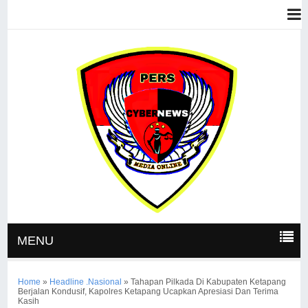
MENU
Home
»
Headline .Nasional
»
Tahapan Pilkada Di Kabupaten Ketapang
Berjalan Kondusif, Kapolres Ketapang Ucapkan Apresiasi Dan Terima
Kasih