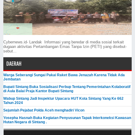
Cybernews.id- Landak Informasi yang beredar di media sosial terkait
dugaan aktivitas Pertambangan Emas Tanpa Izin (PETI) yang disebut-
sebut...
DAERAH
Warga Seberangi Sungai Pakai Raket Bawa Jenazah Karena Tidak Ada
Jembatan
Bupati Sintang Buka Sosialisasi Perbup Tentang Pemerintahan Kolaboratif
di Aula Balai Praja Kantor Bupati Sintang
Wabup Sintang Jadi Inspektur Upacara HUT Kota Sintang Yang Ke 662
Tahun 2024
Sejumlah Pejabat Polda Aceh menghadiri Vicon
Yosepha Hasnah Buka Kegiatan Penyusunan Tapak Interkoneksi Kawasan
Hutan Negara di Sintang .