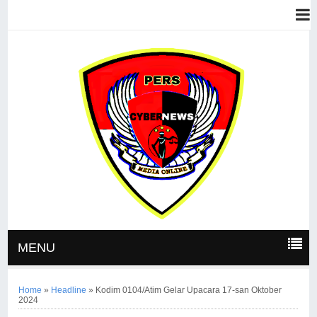
MENU
Home
»
Headline
»
Kodim 0104/Atim Gelar Upacara 17-san Oktober
2024