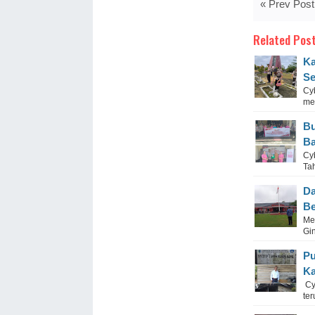
« Prev Post
Related Post
Ka
Se
Cy
me
Bu
Ba
Cy
Tah
Da
Be
Me
Gin
Pu
Ka
Cy
ter