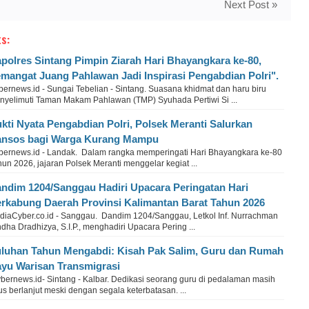
Next Post »
s:
polres Sintang Pimpin Ziarah Hari Bhayangkara ke-80,
mangat Juang Pahlawan Jadi Inspirasi Pengabdian Polri".
bernews.id - Sungai Tebelian - Sintang. Suasana khidmat dan haru biru
nyelimuti Taman Makam Pahlawan (TMP) Syuhada Pertiwi Si ...
kti Nyata Pengabdian Polri, Polsek Meranti Salurkan
nsos bagi Warga Kurang Mampu
bernews.id - Landak. Dalam rangka memperingati Hari Bhayangkara ke-80
un 2026, jajaran Polsek Meranti menggelar kegiat ...
ndim 1204/Sanggau Hadiri Upacara Peringatan Hari
rkabung Daerah Provinsi Kalimantan Barat Tahun 2026
diaCyber.co.id - Sanggau. Dandim 1204/Sanggau, Letkol Inf. Nurrachman
dha Dradhizya, S.I.P., menghadiri Upacara Pering ...
luhan Tahun Mengabdi: Kisah Pak Salim, Guru dan Rumah
yu Warisan Transmigrasi
bernews.id- Sintang - Kalbar. Dedikasi seorang guru di pedalaman masih
us berlanjut meski dengan segala keterbatasan. ...