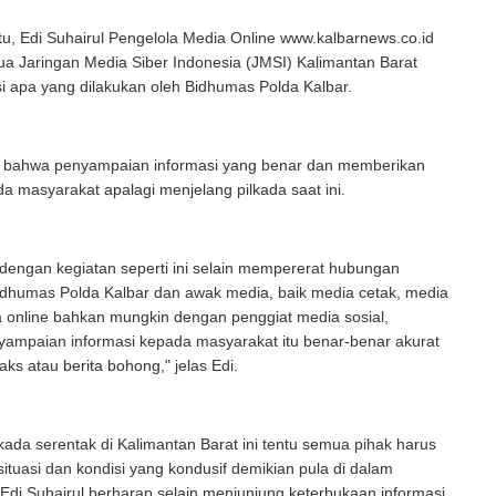
u, Edi Suhairul Pengelola Media Online www.kalbarnews.co.id
ua Jaringan Media Siber Indonesia (JMSI) Kalimantan Barat
 apa yang dilakukan oleh Bidhumas Polda Kalbar.
 bahwa penyampaian informasi yang benar dan memberikan
a masyarakat apalagi menjelang pilkada saat ini.
dengan kegiatan seperti ini selain mempererat hubungan
idhumas Polda Kalbar dan awak media, baik media cetak, media
ia online bahkan mungkin dengan penggiat media sosial,
yampaian informasi kepada masyarakat itu benar-benar akurat
ks atau berita bohong," jelas Edi.
kada serentak di Kalimantan Barat ini tentu semua pihak harus
situasi dan kondisi yang kondusif demikian pula di dalam
Edi Suhairul berharap selain menjunjung keterbukaan informasi