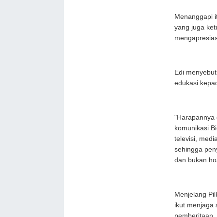
Menanggapi it
yang juga ket
mengapresiasi
Edi menyebut
edukasi kepad
"Harapannya 
komunikasi B
televisi, med
sehingga pen
dan bukan hoa
Menjelang Pil
ikut menjaga 
pemberitaan, 