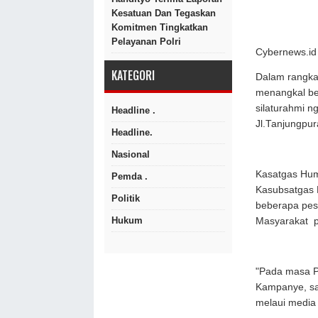
Kesatuan Dan Tegaskan
Komitmen Tingkatkan
Pelayanan Polri
Cybernews.id 
KATEGORI
Dalam rangka 
menangkal be
silaturahmi n
Headline .
Jl.Tanjungpur
Headline.
Nasional
Kasatgas Huma
Pemda .
Kasubsatgas 
Politik
beberapa pes
Hukum
Masyarakat pa
"Pada masa Pi
Kampanye, sa
melaui media