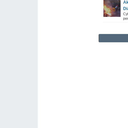
Ak
Di
Cy
pe