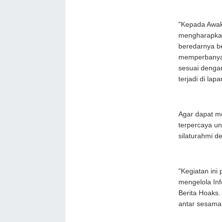
"Kepada Awak
mengharapkan
beredarnya be
memperbanyak
sesuai dengan
terjadi di la
Agar dapat m
terpercaya un
silaturahmi d
"Kegiatan ini
mengelola In
Berita Hoaks. 
antar sesama