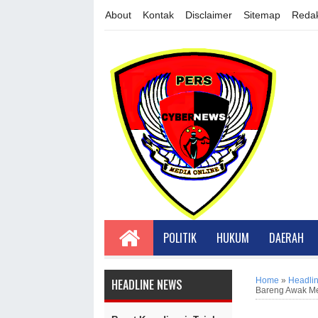
About
Kontak
Disclaimer
Sitemap
Redak
POLITIK
HUKUM
DAERAH
Home
»
Headli
HEADLINE NEWS
Bareng Awak Me