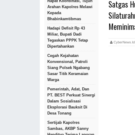
Satgas H
Rapat Koordinasi, Tujuh
Arahan Kapolres Melawi
Silatura
Kepada
Bhabinkamtibmas
Meminima
Hadapi Defisit Rp 43
Miliar, Bupati Dadi
Tegaskan PPPK Tetap
CyberNews.
Dipertahankan
Cegah Kejahatan
Konvensional, Patroli
Siang Polsek Ngabang
Sasar Titik Keramaian
Warga
Pemerintah, Adat, Dan
PT. BEST Perkuat Sinergi
Dalam Sosialisasi
Eksplorasi Bauksit Di
Desa Tonang
Sertijab Kapolres
Sambas, AKBP Sanny
Handityo Terima Laporan