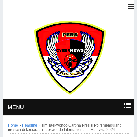
MENU
Home
»
Headline
»
Tim Taekwondo Garbha Presisi Polri mendulang
prestasi di kejuaraan Taekwondo Internasional di Malaysia 2024