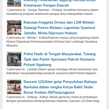
Ketahanan Pangan Daerah
Cybernews.id - Sungai Tebelian - Sintang. Komitmen bersama dalam
mendukung program ketahanan pangan terus diwujudkan melalu ...
Ratusan Anggota Ormas dan LSM Melawi
Datangi Polres Melawi, Laporkan Syamsul
Jahidin, Minta Diproses Hukum.
Cybernews.id - Melawi - KalbarRatusan massa yang tergabung dalam
Aliansi Organisasi Kemasyarakatan (Ormas) dan Lembaga Swadaya
Masyara ...
Polisi Hadir di Tengah Masyarakat, Tukang
Ojek dan Parkir Apresiasi Patroli Humanis
Polsek Ngabang
Cybernews.id - Landak Dalam upaya menjaga situasi keamanan dan
ketertiban masyarakat tetap kondusif, personel piket Polsek Ngaban ...
Danrem 121/Abw gelar Penyuluhan Bahaya
Narkoba dalam rangka Karya Bakti Skala
Besar Kodam XII/Tanjungpura
Cybernews.id - Sintang - Kalbar. Bekali generasi muda di perbatasan
dengan pemahaman tentang Bahaya Narkoba, Danrem 121/Abw Brigj ...