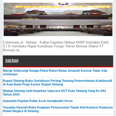
Cybernews.id - Melawi - Kalbar Kapolres Melawi AKBP Askhabul Kahfi,
S.I.K membuka Rapat Koordinasi Fungsi Teknis Binmas (Rakor FT
Binmas) ta...
DAERAH
Warga Seberangi Sungai Pakai Raket Bawa Jenazah Karena Tidak Ada
Jembatan
Bupati Sintang Buka Sosialisasi Perbup Tentang Pemerintahan Kolaboratif
di Aula Balai Praja Kantor Bupati Sintang
Wabup Sintang Jadi Inspektur Upacara HUT Kota Sintang Yang Ke 662
Tahun 2024
Sejumlah Pejabat Polda Aceh menghadiri Vicon
Yosepha Hasnah Buka Kegiatan Penyusunan Tapak Interkoneksi Kawasan
Hutan Negara di Sintang .