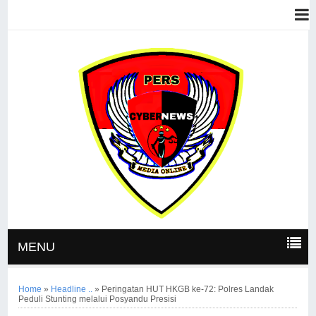
MENU
Home
»
Headline ..
»
Peringatan HUT HKGB ke-72: Polres Landak
Peduli Stunting melalui Posyandu Presisi