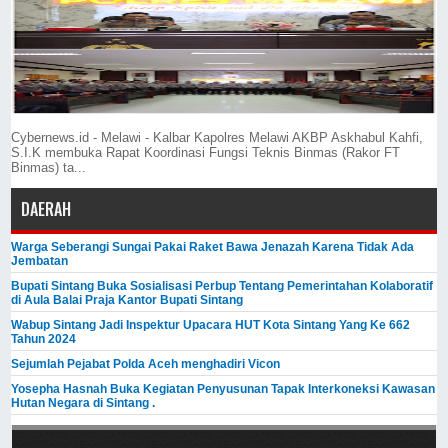
Cybernews.id - Melawi - Kalbar Kapolres Melawi AKBP Askhabul Kahfi,
S.I.K membuka Rapat Koordinasi Fungsi Teknis Binmas (Rakor FT
Binmas) ta...
DAERAH
Warga Seberangi Sungai Pakai Raket Bawa Jenazah Karena Tidak Ada
Jembatan
Bupati Sintang Buka Sosialisasi Perbup Tentang Pemerintahan Kolaboratif
di Aula Balai Praja Kantor Bupati Sintang
Wabup Sintang Jadi Inspektur Upacara HUT Kota Sintang Yang Ke 662
Tahun 2024
Sejumlah Pejabat Polda Aceh menghadiri Vicon
Yosepha Hasnah Buka Kegiatan Penyusunan Tapak Interkoneksi Kawasan
Hutan Negara di Sintang .