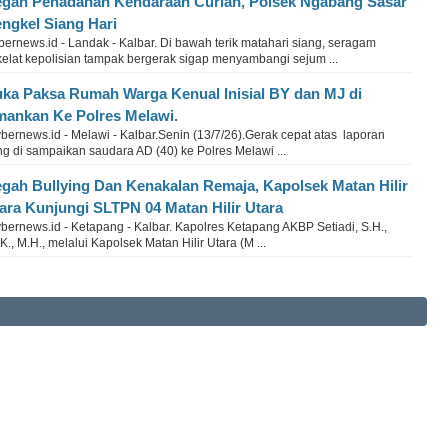
gah Penadahan Kendaraan Curian, Polsek Ngabang Sasar
ngkel Siang Hari
ernews.id - Landak - Kalbar. Di bawah terik matahari siang, seragam
kelat kepolisian tampak bergerak sigap menyambangi sejum ...
ka Paksa Rumah Warga Kenual Inisial BY dan MJ di
ankan Ke Polres Melawi.
ernews.id - Melawi - Kalbar.Senin (13/7/26).Gerak cepat atas laporan
g di sampaikan saudara AD (40) ke Polres Melawi ...
gah Bullying Dan Kenakalan Remaja, Kapolsek Matan Hilir
ara Kunjungi SLTPN 04 Matan Hilir Utara
bernews.id - Ketapang - Kalbar. Kapolres Ketapang AKBP Setiadi, S.H.,
.K., M.H., melalui Kapolsek Matan Hilir Utara (M ...