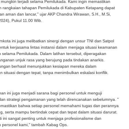
 mungkin terjadi selama Pemilukada. Kami ingin memastikan
h rangkaian tahapan Pemilukada di Kabupaten Ketapang dapat
an aman dan lancar," ujar AKP Chandra Wirawan, S.H., M.Si,
024), Pukul 11.00 Wib.
mkota ini juga melibatkan sinergi dengan unsur TNI dan Satpol
ntuk kerjasama lintas instansi dalam menjaga situasi keamanan
n selama Pemilukada. Dalam latihan tersebut, diperagakan
nganan unjuk rasa yang berujung pada tindakan anarkis.
ungan berhasil menunjukkan kesiapan mereka dalam
 situasi dengan tepat, tanpa menimbulkan eskalasi konflik.
tihan ini juga menjadi sarana bagi personel untuk menguji
n strategi pengamanan yang telah direncanakan sebelumnya. "
emastikan bahwa setiap personel memahami tugas dan perannya
, serta mampu bertindak cepat dan tepat dalam situasi darurat.
ti ini sangat penting untuk menjaga profesionalisme dan
n personel kami," tambah Kabag Ops.