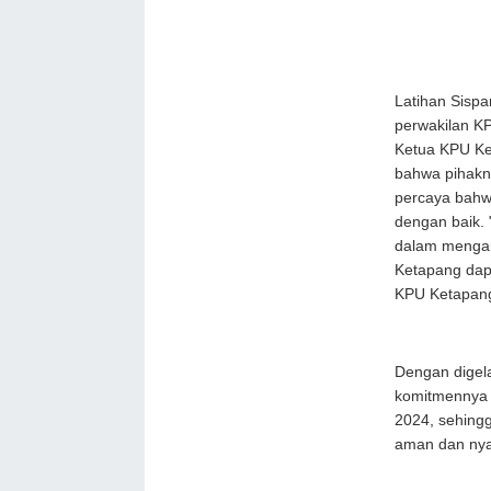
Latihan Sispa
perwakilan KP
Ketua KPU Ke
bahwa pihakn
percaya bahw
dengan baik.
dalam mengam
Ketapang dapa
KPU Ketapang
Dengan digela
komitmennya 
2024, sehing
aman dan ny