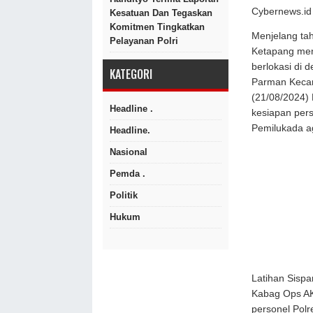
Cybernews.id 
Kesatuan Dan Tegaskan
Komitmen Tingkatkan
Menjelang ta
Pelayanan Polri
Ketapang men
berlokasi di
KATEGORI
Parman Keca
(21/08/2024) 
Headline .
kesiapan per
Pemilukada ag
Headline.
Nasional
Pemda .
Politik
Hukum
Latihan Sispa
Kabag Ops AKP
personel Polr