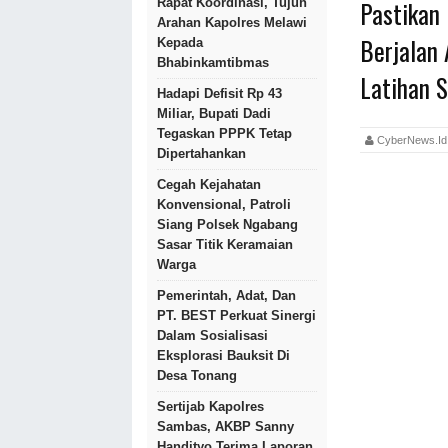
Pastikan
Rapat Koordinasi, Tujuh
Arahan Kapolres Melawi
Berjalan
Kepada
Bhabinkamtibmas
Latihan 
Hadapi Defisit Rp 43
Miliar, Bupati Dadi
Tegaskan PPPK Tetap
CyberNews.
Dipertahankan
Cegah Kejahatan
Konvensional, Patroli
Siang Polsek Ngabang
Sasar Titik Keramaian
Warga
Pemerintah, Adat, Dan
PT. BEST Perkuat Sinergi
Dalam Sosialisasi
Eksplorasi Bauksit Di
Desa Tonang
Sertijab Kapolres
Sambas, AKBP Sanny
Handityo Terima Laporan