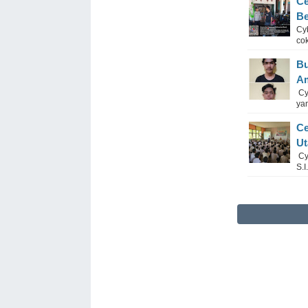
Ce
Be
Cyb
co
Bu
Am
Cyb
yan
Ce
Ut
Cy
S.I