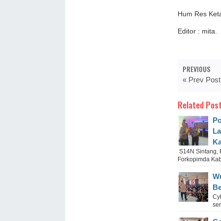
Hum Res Ket
Editor : mita.
PREVIOUS
« Prev Post
Related Post
Po
La
Ka
S14N Sintang, 
Forkopimda Kab
Wu
Be
Cy
ser