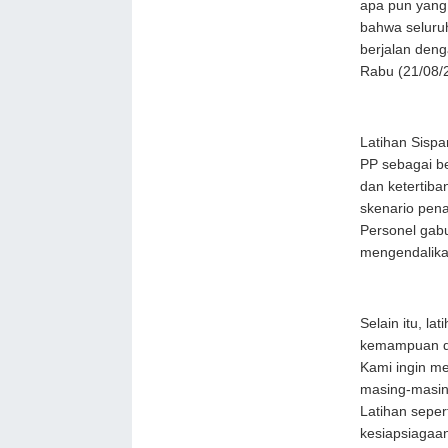
apa pun yang
bahwa seluru
berjalan deng
Rabu (21/08/2
Latihan Sispa
PP sebagai be
dan ketertiba
skenario pena
Personel gab
mengendalikan
Selain itu, la
kemampuan da
Kami ingin m
masing-masing
Latihan seper
kesiapsiagaa