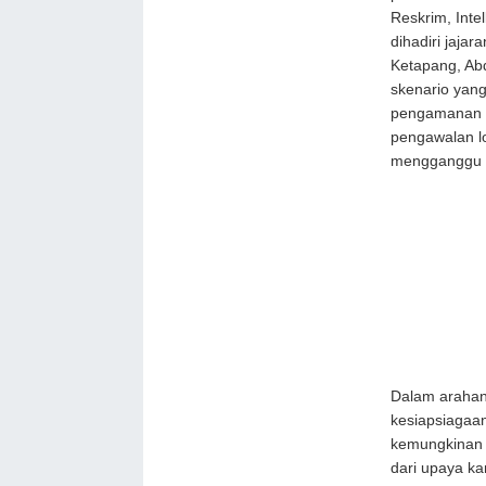
Reskrim, Intel
dihadiri jaja
Ketapang, Abd
skenario yang
pengamanan 
pengawalan l
mengganggu 
Dalam arahan
kesiapsiagaan
kemungkinan y
dari upaya k