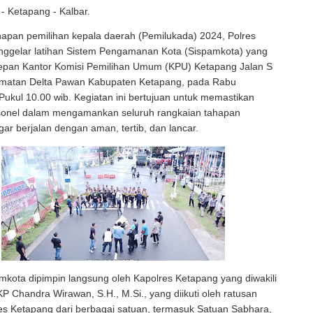
- Ketapang - Kalbar.
hapan pemilihan kepala daerah (Pemilukada) 2024, Polres
ggelar latihan Sistem Pengamanan Kota (Sispamkota) yang
 depan Kantor Komisi Pemilihan Umum (KPU) Ketapang Jalan S
matan Delta Pawan Kabupaten Ketapang, pada Rabu
Pukul 10.00 wib. Kegiatan ini bertujuan untuk memastikan
sonel dalam mengamankan seluruh rangkaian tahapan
ar berjalan dengan aman, tertib, dan lancar.
mkota dipimpin langsung oleh Kapolres Ketapang yang diwakili
 Chandra Wirawan, S.H., M.Si., yang diikuti oleh ratusan
es Ketapang dari berbagai satuan, termasuk Satuan Sabhara,