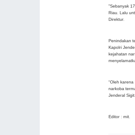
"Sebanyak 17
Riau. Lalu un
Direktur.
Penindakan te
Kapolri Jender
kejahatan na
menyelamatka
“Oleh karena
narkoba term
Jenderal Sigit
Editor : mit.