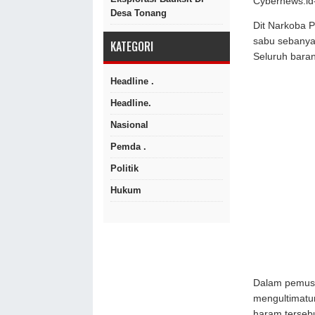
Cybernews.id
Desa Tonang
Dit Narkoba P
sabu sebanyak
KATEGORI
Seluruh bara
Headline .
Headline.
Nasional
Pemda .
Politik
Hukum
Dalam pemusn
mengultimatum
haram tersebu