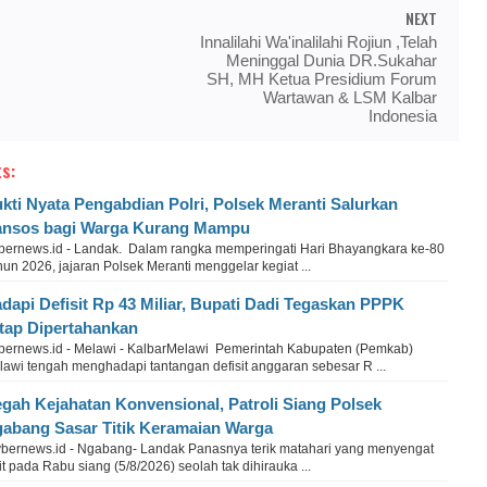
NEXT
Innalilahi Wa'inalilahi Rojiun ,Telah
Meninggal Dunia DR.Sukahar
SH, MH Ketua Presidium Forum
Wartawan & LSM Kalbar
Indonesia
s:
kti Nyata Pengabdian Polri, Polsek Meranti Salurkan
nsos bagi Warga Kurang Mampu
bernews.id - Landak. Dalam rangka memperingati Hari Bhayangkara ke-80
un 2026, jajaran Polsek Meranti menggelar kegiat ...
dapi Defisit Rp 43 Miliar, Bupati Dadi Tegaskan PPPK
tap Dipertahankan
bernews.id - Melawi - KalbarMelawi Pemerintah Kabupaten (Pemkab)
lawi tengah menghadapi tantangan defisit anggaran sebesar R ...
gah Kejahatan Konvensional, Patroli Siang Polsek
abang Sasar Titik Keramaian Warga
bernews.id - Ngabang- Landak Panasnya terik matahari yang menyengat
it pada Rabu siang (5/8/2026) seolah tak dihirauka ...