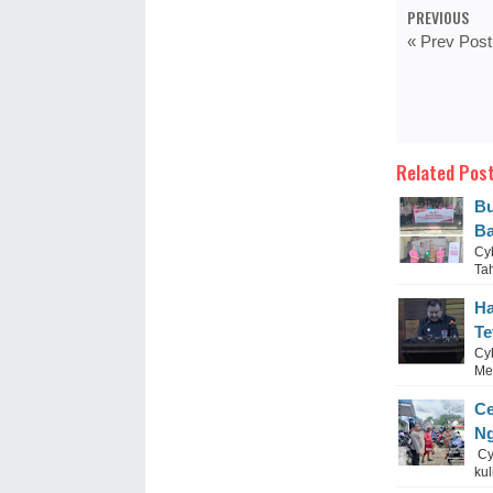
PREVIOUS
« Prev Post
Related Post
Bu
Ba
Cy
Tah
Ha
Te
Cy
Me
Ce
Ng
Cy
kul