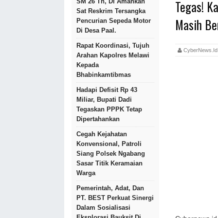
Tegas! K
SM 26 Th, Di Amankan
Sat Reskrim Tersangka
Masih Be
Pencurian Sepeda Motor
Di Desa Paal.
Rapat Koordinasi, Tujuh
CyberNews.
Arahan Kapolres Melawi
Kepada
Bhabinkamtibmas
Hadapi Defisit Rp 43
Miliar, Bupati Dadi
Tegaskan PPPK Tetap
Dipertahankan
Cegah Kejahatan
Konvensional, Patroli
Siang Polsek Ngabang
Sasar Titik Keramaian
Warga
Pemerintah, Adat, Dan
PT. BEST Perkuat Sinergi
Dalam Sosialisasi
Eksplorasi Bauksit Di