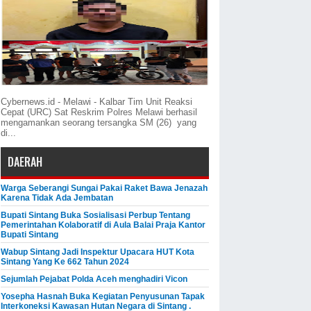
Cybernews.id - Melawi - Kalbar Tim Unit Reaksi
Cepat (URC) Sat Reskrim Polres Melawi berhasil
mengamankan seorang tersangka SM (26) yang
di...
DAERAH
Warga Seberangi Sungai Pakai Raket Bawa Jenazah
Karena Tidak Ada Jembatan
Bupati Sintang Buka Sosialisasi Perbup Tentang
Pemerintahan Kolaboratif di Aula Balai Praja Kantor
Bupati Sintang
Wabup Sintang Jadi Inspektur Upacara HUT Kota
Sintang Yang Ke 662 Tahun 2024
Sejumlah Pejabat Polda Aceh menghadiri Vicon
Yosepha Hasnah Buka Kegiatan Penyusunan Tapak
Interkoneksi Kawasan Hutan Negara di Sintang .