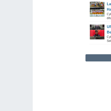
La
Ha
Cy
dit
UR
Be
Cy
Se