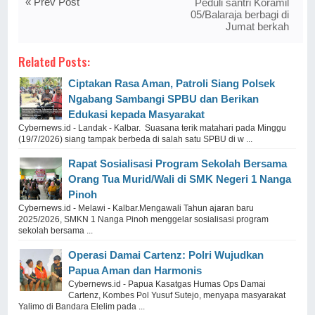
« Prev Post
Peduli santri Koramil
05/Balaraja berbagi di
Jumat berkah
Related Posts:
Ciptakan Rasa Aman, Patroli Siang Polsek
Ngabang Sambangi SPBU dan Berikan
Edukasi kepada Masyarakat
Cybernews.id - Landak - Kalbar. Suasana terik matahari pada Minggu
(19/7/2026) siang tampak berbeda di salah satu SPBU di w ...
Rapat Sosialisasi Program Sekolah Bersama
Orang Tua Murid/Wali di SMK Negeri 1 Nanga
Pinoh
Cybernews.id - Melawi - Kalbar.Mengawali Tahun ajaran baru
2025/2026, SMKN 1 Nanga Pinoh menggelar sosialisasi program
sekolah bersama ...
Operasi Damai Cartenz: Polri Wujudkan
Papua Aman dan Harmonis
Cybernews.id - Papua Kasatgas Humas Ops Damai
Cartenz, Kombes Pol Yusuf Sutejo, menyapa masyarakat
Yalimo di Bandara Elelim pada ...