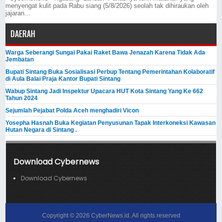
menyengat kulit pada Rabu siang (5/8/2026) seolah tak dihiraukan oleh
jajaran...
DAERAH
Warga Seberangi Sungai Pakai Raket Bawa Jenazah Karena Tidak Ada
Jembatan
Bupati Sintang Buka Sosialisasi Perbup Tentang Pemerintahan Kolaboratif
di Aula Balai Praja Kantor Bupati Sintang
Wabup Sintang Jadi Inspektur Upacara HUT Kota Sintang Yang Ke 662
Tahun 2024
Sejumlah Pejabat Polda Aceh menghadiri Vicon
Yosepha Hasnah Buka Kegiatan Penyusunan Tapak Interkoneksi Kawasan
Hutan Negara di Sintang .
Download Cybernews
Download Cybernews
Copyright ©
2026
CyberNews.id
. All rights reserved