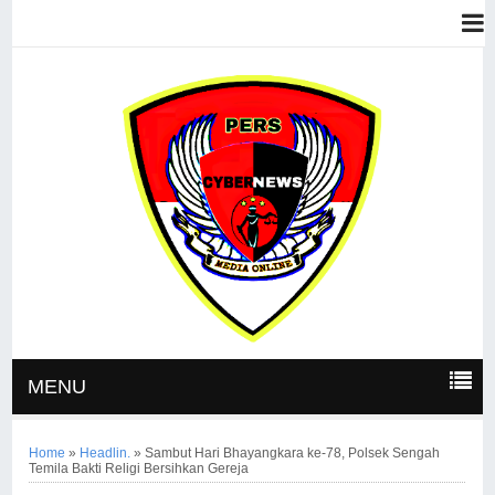
MENU
Home
»
Headlin.
»
Sambut Hari Bhayangkara ke-78, Polsek Sengah
Temila Bakti Religi Bersihkan Gereja