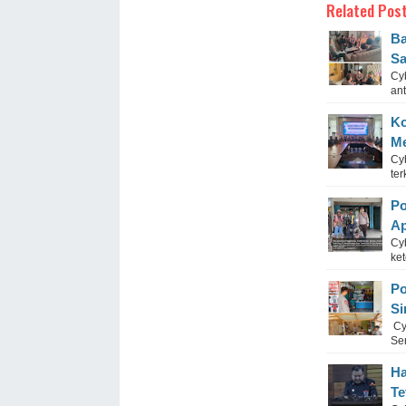
Related Post
Ba
Sa
Cy
ant
Ko
Me
Cy
ter
Po
Ap
Cy
ket
Po
Si
Cyb
Sen
Ha
Te