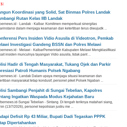
s:
ngun Koordinasi yang Solid, Sat Binmas Polres Landak
mbangi Rutan Kelas IIB Landak
bernews.id - Landak - Kalbar. Komitmen memperkuat sinergitas
arinstansi dalam menjaga keamanan dan ketertiban terus diwujudk ...
nferensi Pers Insiden Vidio Asusila di Videotron, Pemkab
lawi Investigasi Gandeng BSSN dan Polres Melawi
bernews.id - Melawi - KalbarPemerintah Kabupaten Melawi Mengklasifikasi
kait insiden munculnya tayangan Vidio asusila, tidak pant ...
lisi Hadir di Tengah Masyarakat, Tukang Ojek dan Parkir
resiasi Patroli Humanis Polsek Ngabang
bernews.id - Landak Dalam upaya menjaga situasi keamanan dan
ertiban masyarakat tetap kondusif, personel piket Polsek Ngaban ...
lisi Sambangi Penjahit di Sungai Tebelian, Kapolres
ntang Ingatkan Waspada Modus Kejahatan Baru
ernews.id-Sungai Tebelian - Sintang. Di tengah teriknya matahari siang,
in (13/7/2026), personel kepolisian justru me ...
dapi Defisit Rp 43 Miliar, Bupati Dadi Tegaskan PPPK
tap Dipertahankan