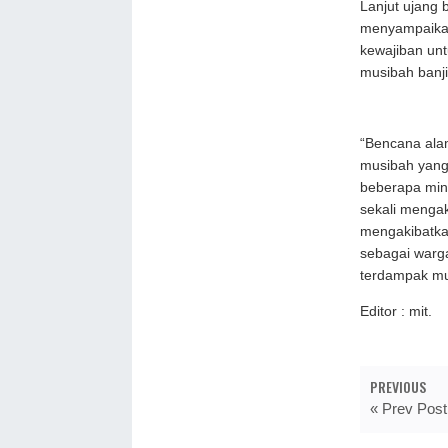
Lanjut ujang
menyampaikan
kewajiban un
musibah banji
“Bencana alam
musibah yang 
beberapa ming
sekali mengak
mengakibatka
sebagai warg
terdampak mus
Editor : mit.
PREVIOUS
« Prev Post