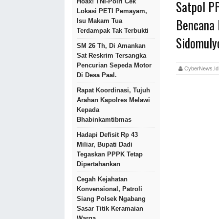
Satpol P
Hoax! TNI-Polri Cek
Lokasi PETI Pemayam,
Bencana 
Isu Makam Tua
Terdampak Tak Terbukti
Sidomuly
SM 26 Th, Di Amankan
Sat Reskrim Tersangka
Pencurian Sepeda Motor
CyberNews.
Di Desa Paal.
Rapat Koordinasi, Tujuh
Arahan Kapolres Melawi
Kepada
Bhabinkamtibmas
Hadapi Defisit Rp 43
Miliar, Bupati Dadi
Tegaskan PPPK Tetap
Dipertahankan
Cegah Kejahatan
Konvensional, Patroli
Siang Polsek Ngabang
Sasar Titik Keramaian
Warga