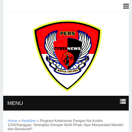
MENU
Home
»
Headline
»
Program Ketahanan Pangan Ala Kodim
1204/Sanggau: Sinergitas Dengan Multi Pihak, Agar Masyarakat Mandiri
dan Berdaulat!*