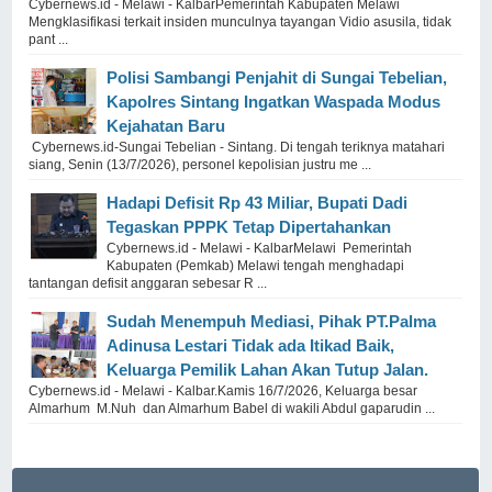
Cybernews.id - Melawi - KalbarPemerintah Kabupaten Melawi
Mengklasifikasi terkait insiden munculnya tayangan Vidio asusila, tidak
pant ...
Polisi Sambangi Penjahit di Sungai Tebelian,
Kapolres Sintang Ingatkan Waspada Modus
Kejahatan Baru
Cybernews.id-Sungai Tebelian - Sintang. Di tengah teriknya matahari
siang, Senin (13/7/2026), personel kepolisian justru me ...
Hadapi Defisit Rp 43 Miliar, Bupati Dadi
Tegaskan PPPK Tetap Dipertahankan
Cybernews.id - Melawi - KalbarMelawi Pemerintah
Kabupaten (Pemkab) Melawi tengah menghadapi
tantangan defisit anggaran sebesar R ...
Sudah Menempuh Mediasi, Pihak PT.Palma
Adinusa Lestari Tidak ada Itikad Baik,
Keluarga Pemilik Lahan Akan Tutup Jalan.
Cybernews.id - Melawi - Kalbar.Kamis 16/7/2026, Keluarga besar
Almarhum M.Nuh dan Almarhum Babel di wakili Abdul gaparudin ...