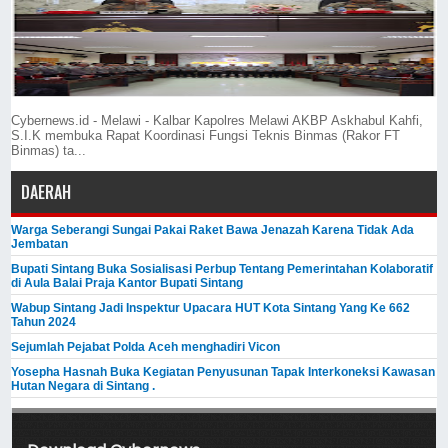
Cybernews.id - Melawi - Kalbar Kapolres Melawi AKBP Askhabul Kahfi,
S.I.K membuka Rapat Koordinasi Fungsi Teknis Binmas (Rakor FT
Binmas) ta...
DAERAH
Warga Seberangi Sungai Pakai Raket Bawa Jenazah Karena Tidak Ada
Jembatan
Bupati Sintang Buka Sosialisasi Perbup Tentang Pemerintahan Kolaboratif
di Aula Balai Praja Kantor Bupati Sintang
Wabup Sintang Jadi Inspektur Upacara HUT Kota Sintang Yang Ke 662
Tahun 2024
Sejumlah Pejabat Polda Aceh menghadiri Vicon
Yosepha Hasnah Buka Kegiatan Penyusunan Tapak Interkoneksi Kawasan
Hutan Negara di Sintang .