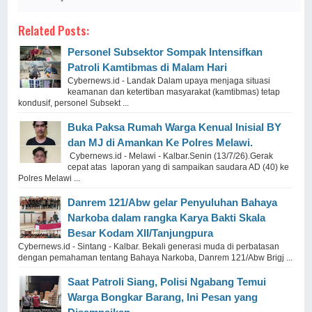
Related Posts:
Personel Subsektor Sompak Intensifkan
Patroli Kamtibmas di Malam Hari
Cybernews.id - Landak Dalam upaya menjaga situasi
keamanan dan ketertiban masyarakat (kamtibmas) tetap
kondusif, personel Subsekt ...
Buka Paksa Rumah Warga Kenual Inisial BY
dan MJ di Amankan Ke Polres Melawi.
Cybernews.id - Melawi - Kalbar.Senin (13/7/26).Gerak
cepat atas laporan yang di sampaikan saudara AD (40) ke
Polres Melawi ...
Danrem 121/Abw gelar Penyuluhan Bahaya
Narkoba dalam rangka Karya Bakti Skala
Besar Kodam XII/Tanjungpura
Cybernews.id - Sintang - Kalbar. Bekali generasi muda di perbatasan
dengan pemahaman tentang Bahaya Narkoba, Danrem 121/Abw Brigj ...
Saat Patroli Siang, Polisi Ngabang Temui
Warga Bongkar Barang, Ini Pesan yang