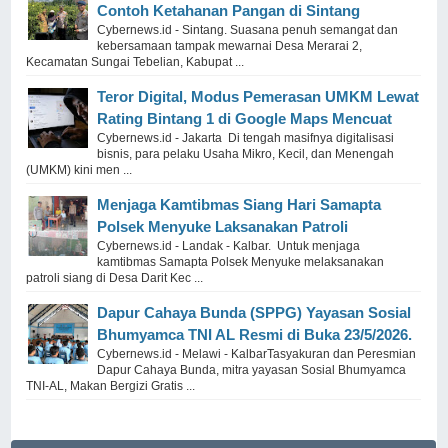
Contoh Ketahanan Pangan di Sintang
Cybernews.id - Sintang. Suasana penuh semangat dan
kebersamaan tampak mewarnai Desa Merarai 2,
Kecamatan Sungai Tebelian, Kabupat ...
Teror Digital, Modus Pemerasan UMKM Lewat
Rating Bintang 1 di Google Maps Mencuat
Cybernews.id - Jakarta Di tengah masifnya digitalisasi
bisnis, para pelaku Usaha Mikro, Kecil, dan Menengah
(UMKM) kini men ...
Menjaga Kamtibmas Siang Hari Samapta
Polsek Menyuke Laksanakan Patroli
Cybernews.id - Landak - Kalbar. Untuk menjaga
kamtibmas Samapta Polsek Menyuke melaksanakan
patroli siang di Desa Darit Kec ...
Dapur Cahaya Bunda (SPPG) Yayasan Sosial
Bhumyamca TNI AL Resmi di Buka 23/5/2026.
Cybernews.id - Melawi - KalbarTasyakuran dan Peresmian
Dapur Cahaya Bunda, mitra yayasan Sosial Bhumyamca
TNI-AL, Makan Bergizi Gratis ...