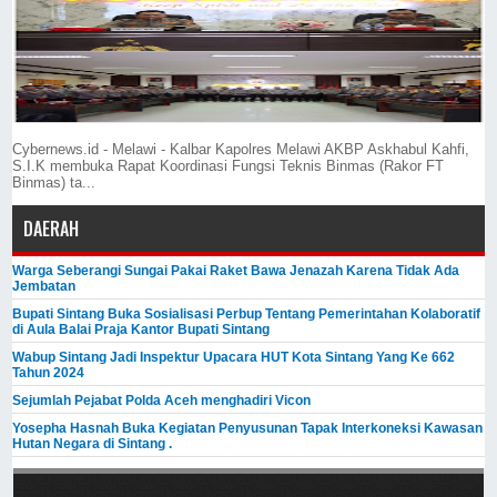
Cybernews.id - Melawi - Kalbar Kapolres Melawi AKBP Askhabul Kahfi,
S.I.K membuka Rapat Koordinasi Fungsi Teknis Binmas (Rakor FT
Binmas) ta...
DAERAH
Warga Seberangi Sungai Pakai Raket Bawa Jenazah Karena Tidak Ada
Jembatan
Bupati Sintang Buka Sosialisasi Perbup Tentang Pemerintahan Kolaboratif
di Aula Balai Praja Kantor Bupati Sintang
Wabup Sintang Jadi Inspektur Upacara HUT Kota Sintang Yang Ke 662
Tahun 2024
Sejumlah Pejabat Polda Aceh menghadiri Vicon
Yosepha Hasnah Buka Kegiatan Penyusunan Tapak Interkoneksi Kawasan
Hutan Negara di Sintang .