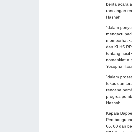
berita acara
rancangan re
Hasnah
“dalam penyu
mengacu pada 
memperhatika
dan KLHS RP
tentang hasil 
nomenklatur
Yosepha Has
“dalam prose
fokus dan te
rencana pemb
progres pem
Hasnah
Kepala Bappe
Pembangunan 
66, 88 dan be