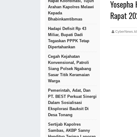
Yosepha 
Rapat Koordinasi, Tujuh
Arahan Kapolres Melawi
Rapat 20
Kepada
Bhabinkamtibmas
Hadapi Defisit Rp 43
CyberNews.
Miliar, Bupati Dadi
Tegaskan PPPK Tetap
Dipertahankan
Cegah Kejahatan
Konvensional, Patroli
Siang Polsek Ngabang
Sasar Titik Keramaian
Warga
Pemerintah, Adat, Dan
PT. BEST Perkuat Sinergi
Dalam Sosialisasi
Eksplorasi Bauksit Di
Desa Tonang
Sertijab Kapolres
Sambas, AKBP Sanny
Handityo Terima Laporan