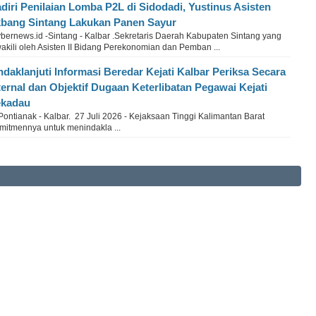
diri Penilaian Lomba P2L di Sidodadi, Yustinus Asisten
bang Sintang Lakukan Panen Sayur
bernews.id -Sintang - Kalbar .Sekretaris Daerah Kabupaten Sintang yang
akili oleh Asisten II Bidang Perekonomian dan Pemban ...
ndaklanjuti Informasi Beredar Kejati Kalbar Periksa Secara
ternal dan Objektif Dugaan Keterlibatan Pegawai Kejati
ekadau
Pontianak - Kalbar. 27 Juli 2026 - Kejaksaan Tinggi Kalimantan Barat
itmennya untuk menindakla ...