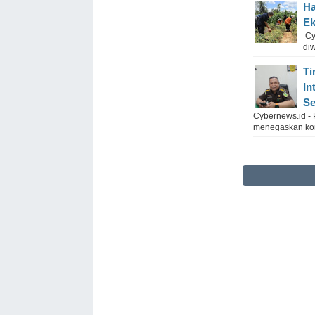
Ha
Ek
Cy
diw
Ti
In
S
Cybernews.id - 
menegaskan kom