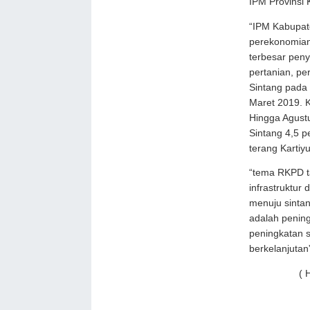
IPM Provinsi 
“IPM Kabupat
perekonomian
terbesar peny
pertanian, p
Sintang pada
Maret 2019. 
Hingga Agust
Sintang 4,5 p
terang Karti
“tema RKPD t
infrastruktu
menuju sinta
adalah pening
peningkatan 
berkelanjuta
( Humas 