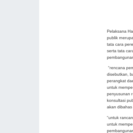
Pelaksana Ha
publik merup
tata cara pe
serta tata ca
pembangunan
“rencana pem
disebutkan, 
perangkat da
untuk memper
penyusunan r
konsultasi pu
akan dibahas 
“untuk ranca
untuk memper
pembangunan 