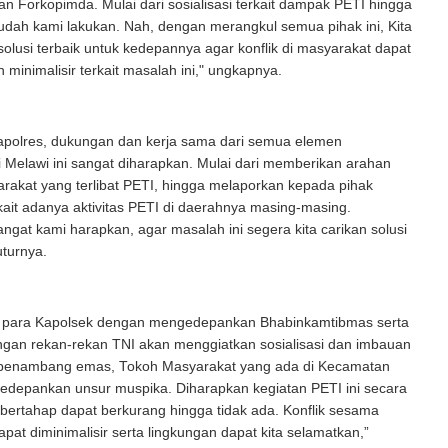
n Forkopimda. Mulai dari sosialisasi terkait dampak PETI hingga
dah kami lakukan. Nah, dengan merangkul semua pihak ini, Kita
solusi terbaik untuk kedepannya agar konflik di masyarakat dapat
 minimalisir terkait masalah ini," ungkapnya.
polres, dukungan dan kerja sama dari semua elemen
 Melawi ini sangat diharapkan. Mulai dari memberikan arahan
rakat yang terlibat PETI, hingga melaporkan kepada pihak
rkait adanya aktivitas PETI di daerahnya masing-masing.
ngat kami harapkan, agar masalah ini segera kita carikan solusi
uturnya.
i para Kapolsek dengan mengedepankan Bhabinkamtibmas serta
ngan rekan-rekan TNI akan menggiatkan sosialisasi dan imbauan
penambang emas, Tokoh Masyarakat yang ada di Kecamatan
depankan unsur muspika. Diharapkan kegiatan PETI ini secara
bertahap dapat berkurang hingga tidak ada. Konflik sesama
pat diminimalisir serta lingkungan dapat kita selamatkan,”