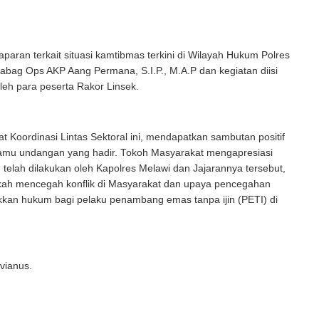
paparan terkait situasi kamtibmas terkini di Wilayah Hukum Polres
abag Ops AKP Aang Permana, S.I.P., M.A.P dan kegiatan diisi
leh para peserta Rakor Linsek.
t Koordinasi Lintas Sektoral ini, mendapatkan sambutan positif
 tamu undangan yang hadir. Tokoh Masyarakat mengapresiasi
 telah dilakukan oleh Kapolres Melawi dan Jajarannya tersebut,
kah mencegah konflik di Masyarakat dan upaya pencegahan
kkan hukum bagi pelaku penambang emas tanpa ijin (PETI) di
avianus.