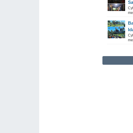
Sa
Cy
me
Ba
Id
Cyb
me