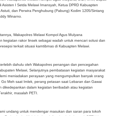
li Asisten I Setda Melawi Imansyah, Ketua DPRD Kabuapten
 Astuti, dan Perwira Penghubung (Pabung) Kodim 1205/Sintang
Eddy Winarno.
annya, Wakapolres Melawi Kompol Agus Mulyana
kegiatan rakor linsek sebagai wadah untuk mencari solusi dan
esepsi terkait situasi kamtibmas di Kabuapten Melawi.
terlebih dahulu oleh Wakapolres penangan dan pencegahan
Kabupaten Melawi, Selanjutnya pembatasan kegiatan masyarakat
demi meniadakan perayaan yang mengumpulkan banyak orang
 Go Meh saat Imlek, perang petasan saat Lebaran dan Gawai
 dikedepankan dalam kegiatan beribadah atau kegiatan
erakhir, masalah PETI.
 kami undang untuk mendengar masukan dan saran para tokoh