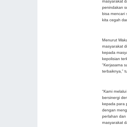
masyarakat da
penindakan su
bisa mencari 
kita cegah dan
Menurut Waka
masyarakat di
kepada masya
kepolisian te
“Kerjasama sa
terbaiknya,” t
“Kami melalu
bersinergi de
kepada para 
dengan menge
perlahan dan 
masyarakat da