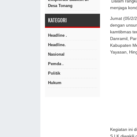
Dalam rangka
Desa Tonang
menjaga kondu
Jumat (05/2/2
KATEGORI
dengan unsur
kamtibmas ter
Headline .
Danramil, Pa
Headline.
Kabupaten Me
Yayasan, Hing
Nasional
Pemda .
Politik
Hukum
Kegiatan ini 
S.I.K diwakil