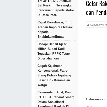
Gelar Ra
SM 26 Th, Di Amankan
Sat Reskrim Tersangka
dan Pend
Pencurian Sepeda Motor
Di Desa Paal.
Rapat Koordinasi, Tujuh
CyberNews.
Arahan Kapolres Melawi
Kepada
Bhabinkamtibmas
Hadapi Defisit Rp 43
Miliar, Bupati Dadi
Tegaskan PPPK Tetap
Dipertahankan
Cegah Kejahatan
Konvensional, Patroli
Siang Polsek Ngabang
Sasar Titik Keramaian
Warga
Pemerintah, Adat, Dan
PT. BEST Perkuat Sinergi
Cybernews.id 
Dalam Sosialisasi
Eksplorasi Bauksit Di