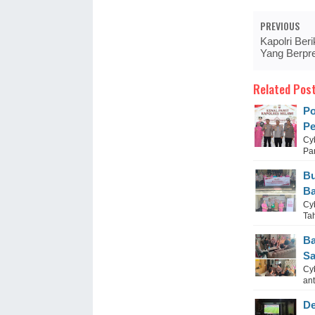
PREVIOUS
Kapolri Beri
Yang Berpre
Related Post
Po
Pe
Cy
Pam
Bu
Ba
Cy
Tah
Ba
Sa
Cy
ant
De