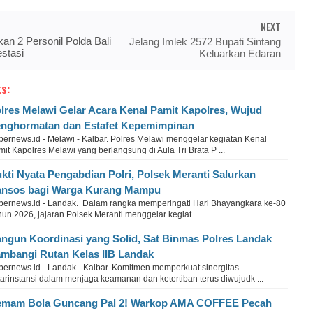
NEXT
kan 2 Personil Polda Bali
Jelang Imlek 2572 Bupati Sintang
stasi
Keluarkan Edaran
s:
lres Melawi Gelar Acara Kenal Pamit Kapolres, Wujud
nghormatan dan Estafet Kepemimpinan
bernews.id - Melawi - Kalbar. Polres Melawi menggelar kegiatan Kenal
it Kapolres Melawi yang berlangsung di Aula Tri Brata P ...
kti Nyata Pengabdian Polri, Polsek Meranti Salurkan
nsos bagi Warga Kurang Mampu
bernews.id - Landak. Dalam rangka memperingati Hari Bhayangkara ke-80
un 2026, jajaran Polsek Meranti menggelar kegiat ...
ngun Koordinasi yang Solid, Sat Binmas Polres Landak
mbangi Rutan Kelas IIB Landak
bernews.id - Landak - Kalbar. Komitmen memperkuat sinergitas
arinstansi dalam menjaga keamanan dan ketertiban terus diwujudk ...
mam Bola Guncang Pal 2! Warkop AMA COFFEE Pecah