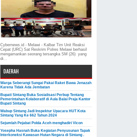
Cybernews.id - Melawi - Kalbar Tim Unit Reaksi
Cepat (URC) Sat Reskrim Polres Melawi berhasil
mengamankan seorang tersangka SM (26) yang
di...
DAERAH
Warga Seberangi Sungai Pakai Raket Bawa Jenazah
Karena Tidak Ada Jembatan
Bupati Sintang Buka Sosialisasi Perbup Tentang
Pemerintahan Kolaboratif di Aula Balai Praja Kantor
Bupati Sintang
Wabup Sintang Jadi Inspektur Upacara HUT Kota
Sintang Yang Ke 662 Tahun 2024
Sejumlah Pejabat Polda Aceh menghadiri Vicon
Yosepha Hasnah Buka Kegiatan Penyusunan Tapak
Interkoneksi Kawasan Hutan Negara di Sintang .