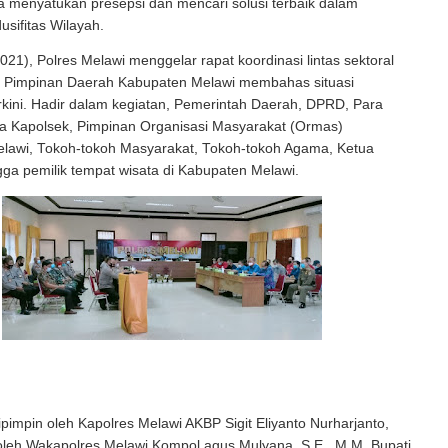
 menyatukan presepsi dan mencari solusi terbaik dalam
sifitas Wilayah.
021), Polres Melawi menggelar rapat koordinasi lintas sektoral
 Pimpinan Daerah Kabupaten Melawi membahas situasi
kini. Hadir dalam kegiatan, Pemerintah Daerah, DPRD, Para
ra Kapolsek, Pimpinan Organisasi Masyarakat (Ormas)
lawi, Tokoh-tokoh Masyarakat, Tokoh-tokoh Agama, Ketua
ga pemilik tempat wisata di Kabupaten Melawi.
dipimpin oleh Kapolres Melawi AKBP Sigit Eliyanto Nurharjanto,
i oleh Wakapolres Melawi Kompol agus Mulyana, S.E., M.M, Bupati