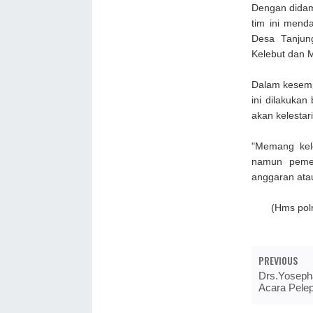
Dengan didamp
tim ini mend
Desa Tanjun
Kelebut dan 
Dalam kesemp
ini dilakukan
akan kelesta
"Memang kel
namun pemer
anggaran atau
(Hms polre
PREVIOUS
Drs.Yoseph
Acara Pele