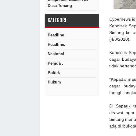
Desa Tonang
KATEGORI
Cybernews id 
Kapolsek Sep
Sintang ke 
Headline .
(4/8/2020).
Headline.
Kapolsek Se
Nasional
cagar budaya
Pemda .
tidak bertan
Politik
"Kepada masy
Hukum
cagar buday
menghilangkan
Di Sepauk t
dirawat agar
Sintang menu
ada di ibukot