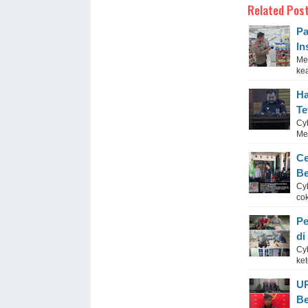
Related Post
Pa
In
Me
ke
Ha
Te
Cy
Me
Ce
Be
Cyb
co
Pe
di
Cy
ket
UR
Be