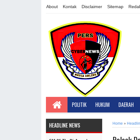
About
Kontak
Disclaimer
Sitemap
Redak
POLITIK
HUKUM
DAERAH
Home
»
Headli
HEADLINE NEWS
Polsek D