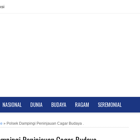
si
NASIONAL
DUNIA
BUDAYA
RAGAM
SEREMONIAL
ne
»
Polsek Dampingi Peninjauan Cagar Budaya .
ampingi Peninjauan Cagar Budaya .