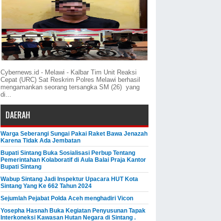
Cybernews.id - Melawi - Kalbar Tim Unit Reaksi
Cepat (URC) Sat Reskrim Polres Melawi berhasil
mengamankan seorang tersangka SM (26) yang
di...
DAERAH
Warga Seberangi Sungai Pakai Raket Bawa Jenazah
Karena Tidak Ada Jembatan
Bupati Sintang Buka Sosialisasi Perbup Tentang
Pemerintahan Kolaboratif di Aula Balai Praja Kantor
Bupati Sintang
Wabup Sintang Jadi Inspektur Upacara HUT Kota
Sintang Yang Ke 662 Tahun 2024
Sejumlah Pejabat Polda Aceh menghadiri Vicon
Yosepha Hasnah Buka Kegiatan Penyusunan Tapak
Interkoneksi Kawasan Hutan Negara di Sintang .