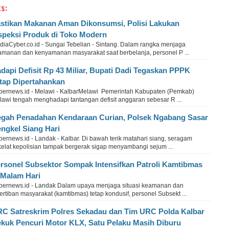
s:
stikan Makanan Aman Dikonsumsi, Polisi Lakukan
speksi Produk di Toko Modern
diaCyber.co.id - Sungai Tebelian - Sintang. Dalam rangka menjaga
amanan dan kenyamanan masyarakat saat berbelanja, personel P ...
dapi Defisit Rp 43 Miliar, Bupati Dadi Tegaskan PPPK
tap Dipertahankan
bernews.id - Melawi - KalbarMelawi Pemerintah Kabupaten (Pemkab)
lawi tengah menghadapi tantangan defisit anggaran sebesar R ...
gah Penadahan Kendaraan Curian, Polsek Ngabang Sasar
ngkel Siang Hari
ernews.id - Landak - Kalbar. Di bawah terik matahari siang, seragam
kelat kepolisian tampak bergerak sigap menyambangi sejum ...
rsonel Subsektor Sompak Intensifkan Patroli Kamtibmas
 Malam Hari
bernews.id - Landak Dalam upaya menjaga situasi keamanan dan
ertiban masyarakat (kamtibmas) tetap kondusif, personel Subsekt ...
C Satreskrim Polres Sekadau dan Tim URC Polda Kalbar
kuk Pencuri Motor KLX, Satu Pelaku Masih Diburu