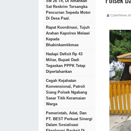
SM 26 Th, Di Amankan
Sat Reskrim Tersangka
Pencurian Sepeda Motor
CyberNews.
Di Desa Paal.
Rapat Koordinasi, Tujuh
Arahan Kapolres Melawi
Kepada
Bhabinkamtibmas
Hadapi Defisit Rp 43
Miliar, Bupati Dadi
Tegaskan PPPK Tetap
Dipertahankan
Cegah Kejahatan
Konvensional, Patroli
Siang Polsek Ngabang
Sasar Titik Keramaian
Warga
Pemerintah, Adat, Dan
PT. BEST Perkuat Sinergi
Dalam Sosialisasi
Eksplorasi Bauksit Di