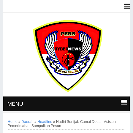
MENU
Home
»
Daerah
»
Headline
»
Hadiri Sertijab Camat Dedai , Asisten
Pemerintahan Sampaikan Pesan .