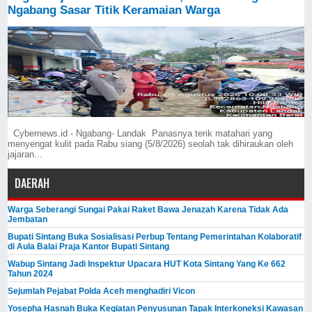
Ngabang Sasar Titik Keramaian Warga
Cybernews.id - Ngabang- Landak Panasnya terik matahari yang
menyengat kulit pada Rabu siang (5/8/2026) seolah tak dihiraukan oleh
jajaran...
DAERAH
Warga Seberangi Sungai Pakai Raket Bawa Jenazah Karena Tidak Ada
Jembatan
Bupati Sintang Buka Sosialisasi Perbup Tentang Pemerintahan Kolaboratif
di Aula Balai Praja Kantor Bupati Sintang
Wabup Sintang Jadi Inspektur Upacara HUT Kota Sintang Yang Ke 662
Tahun 2024
Sejumlah Pejabat Polda Aceh menghadiri Vicon
Yosepha Hasnah Buka Kegiatan Penyusunan Tapak Interkoneksi Kawasan