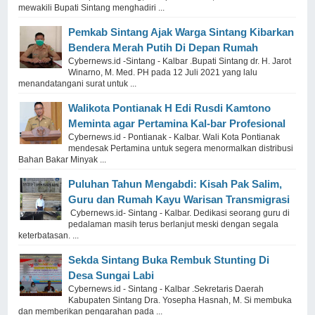
mewakili Bupati Sintang menghadiri ...
Pemkab Sintang Ajak Warga Sintang Kibarkan
Bendera Merah Putih Di Depan Rumah
Cybernews.id -Sintang - Kalbar .Bupati Sintang dr. H. Jarot
Winarno, M. Med. PH pada 12 Juli 2021 yang lalu
menandatangani surat untuk ...
Walikota Pontianak H Edi Rusdi Kamtono
Meminta agar Pertamina Kal-bar Profesional
Cybernews.id - Pontianak - Kalbar. Wali Kota Pontianak
mendesak Pertamina untuk segera menormalkan distribusi
Bahan Bakar Minyak ...
Puluhan Tahun Mengabdi: Kisah Pak Salim,
Guru dan Rumah Kayu Warisan Transmigrasi
Cybernews.id- Sintang - Kalbar. Dedikasi seorang guru di
pedalaman masih terus berlanjut meski dengan segala
keterbatasan. ...
Sekda Sintang Buka Rembuk Stunting Di
Desa Sungai Labi
Cybernews.id - Sintang - Kalbar .Sekretaris Daerah
Kabupaten Sintang Dra. Yosepha Hasnah, M. Si membuka
dan memberikan pengarahan pada ...