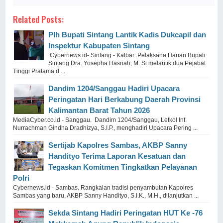
Related Posts:
Plh Bupati Sintang Lantik Kadis Dukcapil dan
Inspektur Kabupaten Sintang
Cybernews.id- Sintang - Kalbar .Pelaksana Harian Bupati
Sintang Dra. Yosepha Hasnah, M. Si melantik dua Pejabat
Tinggi Pratama d ...
Dandim 1204/Sanggau Hadiri Upacara
Peringatan Hari Berkabung Daerah Provinsi
Kalimantan Barat Tahun 2026
MediaCyber.co.id - Sanggau. Dandim 1204/Sanggau, Letkol Inf.
Nurrachman Gindha Dradhizya, S.I.P., menghadiri Upacara Pering ...
Sertijab Kapolres Sambas, AKBP Sanny
Handityo Terima Laporan Kesatuan dan
Tegaskan Komitmen Tingkatkan Pelayanan
Polri
‎Cybernews.id - Sambas. ‎Rangkaian tradisi penyambutan Kapolres
Sambas yang baru, AKBP Sanny Handityo, S.I.K., M.H., dilanjutkan ...
Sekda Sintang Hadiri Peringatan HUT Ke -76