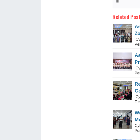
III
Related Post
As
Zo
Cyb
Pe
As
Pr
Cyb
Pe
Re
Ge
Cy
Te
Wa
Me
Cyb
Pe