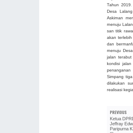
Tahun 2019.
Desa Lalang
Askiman men
menuju Lalang
san titik ra
akan terlebih
dan bermanfa
menuju Desa
jalan terabut
kondisi jala
penanganan 
Simpang tiga
dilakukan su
realisasi keg
PREVIOUS
Ketua DPRD
Jeffray Edw
Paripurna 