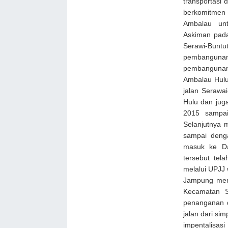
transportasi 
berkomitmen 
Ambalau unt
Askiman pada
Serawi-Bunt
pembanguna
pembangunan
Ambalau Hulu
jalan Serawa
Hulu dan jug
2015 sampai
Selanjutnya 
sampai deng
masuk ke Da
tersebut tel
melalui UPJJ
Jampung men
Kecamatan S
penanganan d
jalan dari s
impentalisas