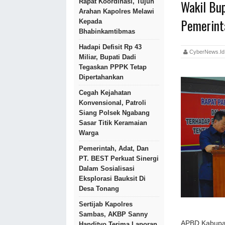
Wakil Bu
Rapat Koordinasi, Tujuh
Arahan Kapolres Melawi
Pemerint
Kepada
Bhabinkamtibmas
Hadapi Defisit Rp 43
CyberNews.
Miliar, Bupati Dadi
Tegaskan PPPK Tetap
Dipertahankan
Cegah Kejahatan
Konvensional, Patroli
Siang Polsek Ngabang
Sasar Titik Keramaian
Warga
Pemerintah, Adat, Dan
PT. BEST Perkuat Sinergi
Dalam Sosialisasi
Eksplorasi Bauksit Di
Desa Tonang
Sertijab Kapolres
Sambas, AKBP Sanny
APBD Kabupat
Handityo Terima Laporan