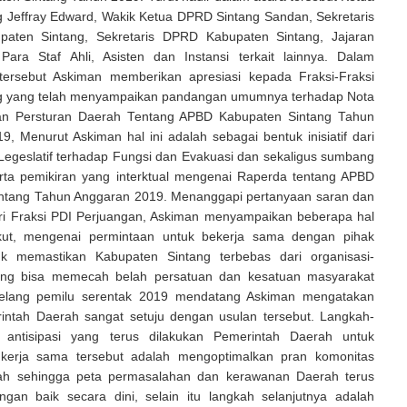
 Jeffray Edward, Wakik Ketua DPRD Sintang Sandan, Sekretaris
paten Sintang, Sekretaris DPRD Kabupaten Sintang, Jajaran
Para Staf Ahli, Asisten dan Instansi terkait lainnya. Dalam
ersebut Askiman memberikan apresiasi kepada Fraksi-Fraksi
g yang telah menyampaikan pandangan umumnya terhadap Nota
n Persturan Daerah Tentang APBD Kabupaten Sintang Tahun
, Menurut Askiman hal ini adalah sebagai bentuk inisiatif dari
 Legeslatif terhadap Fungsi dan Evakuasi dan sekaligus sumbang
rta pemikiran yang interktual mengenai Raperda tentang APBD
ntang Tahun Anggaran 2019. Menanggapi pertanyaan saran dan
i Fraksi PDI Perjuangan, Askiman menyampaikan beberapa hal
ikut, mengenai permintaan untuk bekerja sama dengan pihak
uk memastikan Kabupaten Sintang terbebas dari organisasi-
yang bisa memecah belah persatuan dan kesatuan masyarakat
njelang pemilu serentak 2019 mendatang Askiman mengatakan
ntah Daerah sangat setuju dengan usulan tersebut. Langkah-
 antisipasi yang terus dilakukan Pemerintah Daerah untuk
erja sama tersebut adalah mengoptimalkan pran komonitas
rah sehingga peta permasalahan dan kerawanan Daerah terus
engan baik secara dini, selain itu langkah selanjutnya adalah