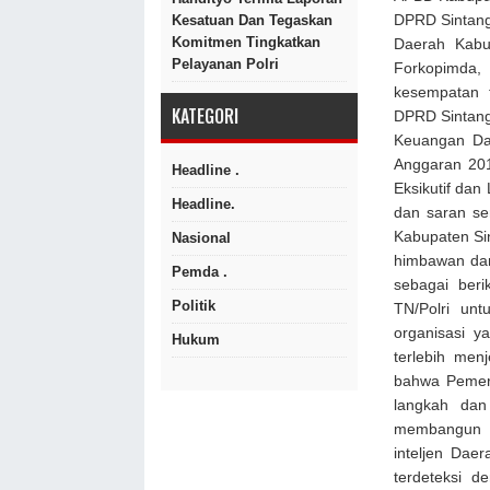
DPRD Sintang
Kesatuan Dan Tegaskan
Komitmen Tingkatkan
Daerah Kabu
Pelayanan Polri
Forkopimda, 
kesempatan t
KATEGORI
DPRD Sintan
Keuangan Da
Anggaran 2019
Headline .
Eksikutif dan
Headline.
dan saran se
Kabupaten Si
Nasional
himbawan dar
Pemda .
sebagai ber
Politik
TN/Polri unt
organisasi 
Hukum
terlebih me
bahwa Pemeri
langkah dan
membangun k
inteljen Dae
terdeteksi d