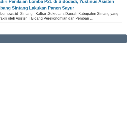
diri Penilaian Lomba P2L di Sidodadi, Yustinus Asisten
bang Sintang Lakukan Panen Sayur
bernews.id -Sintang - Kalbar .Sekretaris Daerah Kabupaten Sintang yang
akili oleh Asisten II Bidang Perekonomian dan Pemban ...