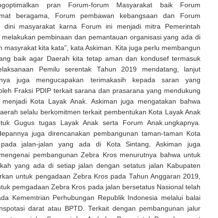
goptimalkan pran Forum-forum Masyarakat baik Forum
umat beragama, Forum pembawan kebangsaan dan Forum
 dini masyarakat karna Forum ini menjadi mitra Pemerintah
 melakukan pembinaan dan pemantauan organisasi yang ada di
 masyrakat kita kata”, kata Askiman. Kita juga perlu membangun
ang baik agar Daerah kita tetap aman dan kondusef termasuk
elaksanaan Pemilu serentak Tahun 2019 mendatang, lanjut
inya juga mengucapakan terimakasih kepada saran yang
oleh Fraksi PDIP terkait sarana dan prasarana yang mendukung
g menjadi Kota Layak Anak. Askiman juga mengatakan bahwa
aerah selalu berkomitmen terkait pembentukan Kota Layak Anak
uk Gugus tugas Layak Anak serta Forum Anak.ungkapnya.
kedepannya juga direncanakan pembangunan taman-taman Kota
 pada jalan-jalan yang ada di Kota Sintang, Askiman juga
 mengenai pembangunan Zebra Kros menurutnya bahwa untuk
kah yang ada di setiap jalan dengan setatus jalan Kabupaten
arkan untuk pengadaan Zebra Kros pada Tahun Anggaran 2019,
tuk pemgadaan Zebra Kros pada jalan bersetatus Nasional telah
ada Kememtrian Perhubungan Republik Indonesia melalui balai
anspotasi darat atau BPTD. Terkait dengan pembangunan jalur