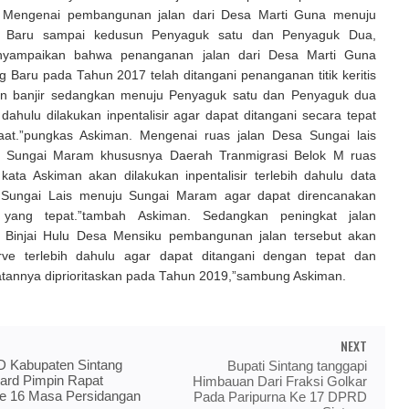
 Mengenai pembangunan jalan dari Desa Marti Guna menuju
 Baru sampai kedusun Penyaguk satu dan Penyaguk Dua,
yampaikan bahwa penanganan jalan dari Desa Marti Guna
 Baru pada Tahun 2017 telah ditangani penanganan titik keritis
wan banjir sedangkan menuju Penyaguk satu dan Penyaguk dua
 dahulu dilakukan inpentalisir agar dapat ditangani secara tepat
at.”pungkas Askiman. Mengenai ruas jalan Desa Sungai lais
 Sungai Maram khususnya Daerah Tranmigrasi Belok M ruas
 kata Askiman akan dilakukan inpentalisir terlebih dahulu data
n Sungai Lais menuju Sungai Maram agar dapat direncanakan
yang tepat.”tambah Askiman. Sedangkan peningkat jalan
 Binjai Hulu Desa Mensiku pembangunan jalan tersebut akan
rve terlebih dahulu agar dapat ditangani dengan tepat dan
iatannya diprioritaskan pada Tahun 2019,”sambung Askiman.
NEXT
 Kabupaten Sintang
Bupati Sintang tanggapi
ard Pimpin Rapat
Himbauan Dari Fraksi Golkar
Ke 16 Masa Persidangan
Pada Paripurna Ke 17 DPRD