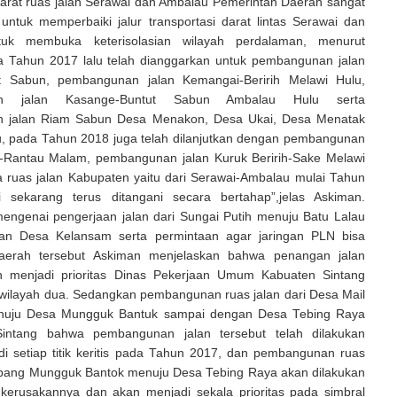
darat ruas jalan Serawai dan Ambalau Pemerintah Daerah sangat
untuk memperbaiki jalur transportasi darat lintas Serawai dan
uk membuka keterisolasian wilayah perdalaman, menurut
 Tahun 2017 lalu telah dianggarkan untuk pembangunan jalan
ut Sabun, pembangunan jalan Kemangai-Beririh Melawi Hulu,
n jalan Kasange-Buntut Sabun Ambalau Hulu serta
 jalan Riam Sabun Desa Menakon, Desa Ukai, Desa Menatak
, pada Tahun 2018 juga telah dilanjutkan dengan pembangunan
i-Rantau Malam, pembangunan jalan Kuruk Beririh-Sake Melawi
a ruas jalan Kabupaten yaitu dari Serawai-Ambalau mulai Tahun
 sekarang terus ditangani secara bertahap”,jelas Askiman.
mengenai pengerjaan jalan dari Sungai Putih menuju Batu Lalau
an Desa Kelansam serta permintaan agar jaringan PLN bisa
erah tersebut Askiman menjelaskan bahwa penangan jalan
ah menjadi prioritas Dinas Pekerjaan Umum Kabuaten Sintang
 wilayah dua. Sedangkan pembangunan ruas jalan dari Desa Mail
uju Desa Mungguk Bantuk sampai dengan Desa Tebing Raya
intang bahwa pembangunan jalan tersebut telah dilakukan
i setiap titik keritis pada Tahun 2017, dan pembangunan ruas
impang Mungguk Bantok menuju Desa Tebing Raya akan dilakukan
i kerusakannya dan akan menjadi sekala prioritas pada simbral