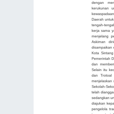
dengan men
kerukunan 
kewaspadaan
Daerah untuk
tengah-tengah
kerja sama y
menjelang p
Askiman dir
disampaikan 
Kota Sintan
Pemerintah D
dan membent
Selain itu 
dan Trotoal
menjelaskan
Sekolah-Seko
telah diangg
sedangkan un
diajukan kep
pengelola tr