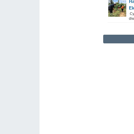
Ha
Ek
Cy
diw